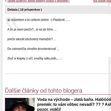
«
Štrajk učiteľov, alebo totálny chaos v školstve?
Na úrade prác
Debata ( 18 príspevkov )
aj rozumiem a to celkom dobre :-) Plastové... ...
A čo ja viem prečo?...si sa do toho ...
prečo akurát obchodný manažér? ...
Do zahraničia chodím dovolenkovať ...
Zlož si klapky z očí, značky sdku,kdh,... ...
Ďalšie články od tohto blogera
Voda na východe – zlatá baňa. Halóóóó
premiér, to vám vôbec nevadí? ?? ? Asfa
pozor, voliči!