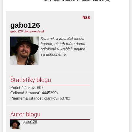
RSS
gabo126
gabo126.blog.pravda.sk
Keramik a zberateľ kinder
figúrok, ak ich máte doma
odložené v krabici, nejako
sa dohodneme.
Štatistiky blogu
Počet článkov: 697
Celková čítanosť: 4445399x
Priemerná čítanosť článkov: 6378x
Autor blogu
gabo126