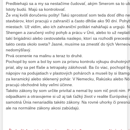
Predbiehajú sa a my sa nestačíme čudovať, akým Smerom sa to u
Istoty budú. Majú sa kontrolovať.
Že vraj kvôli doručeniu pošty! Takú sprostosť som teda dosť dlho 
stavbárov, ktorí pracujú v zahraničí a často dlhšie ako 90 dní. Poh
miestach. Už vidím, ako ich zahraniční poštári naháňajú a urgujú.
Shengen a zaručený voľný pohyb a prácu v Únii, alebo to už neplat
takí brigádnici alebo cestovatelia naslepo, ktorí sa rozhodli precest
takto cesta okolo sveta? Jasné, musíme sa zmestiť do tých Verneový
nedomýšľavý.
Prvá ocenenie na malinu a teraz to druhé.
Pochopil by som a bol by som za prísnu kontrolu výkupu druhotných
prial, aby sa pet fľaše a tetrapaky zálohovali. Ba čo viac, pochopil 
nápojov na podujatiach v plastových pohároch a museli by si štamga
za keramický alebo sklenený pohár. V Nemecku, Rakúsku alebo Nórs
pracujú obchodné loby veľmi účinne.
Takéto zákony by som určite privítal a nemal by som nič proti nim.
odpadkami a otravujeme si už aj tak ťažký život v realite Európske
samotná Únia nenariadila takéto zákony. Na rovné uhorky či presnú 
ale na normálne zákony akosi zabúdajú.