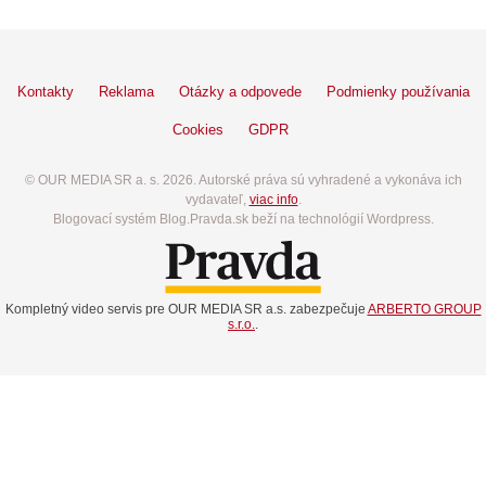
Kontakty
Reklama
Otázky a odpovede
Podmienky používania
Cookies
GDPR
© OUR MEDIA SR a. s. 2026. Autorské práva sú vyhradené a vykonáva ich
vydavateľ,
viac info
.
Blogovací systém Blog.Pravda.sk beží na technológií Wordpress.
Kompletný video servis pre OUR MEDIA SR a.s. zabezpečuje
ARBERTO GROUP
s.r.o.
.