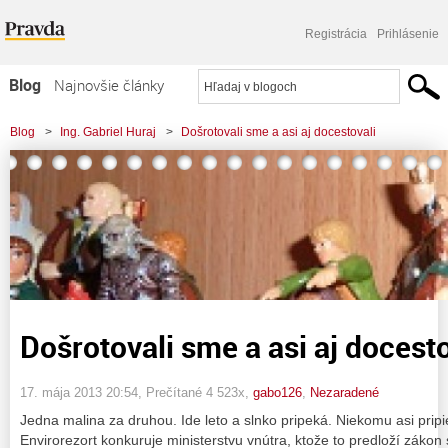
Registrácia
Prihlásenie
Blog
Najnovšie články
Najčítanejšie články
Blog
>
Ing. Gabriel Huraj
>
Došrotovali sme a asi aj docestovali
Najkomentovanejšie články
Zoznam blogov
Komerčné blogy
Došrotovali sme a asi aj docesto
17. mája 2013 20:54
, Prečítané 4 523x,
gabo126
,
Nezaradené
Jedna malina za druhou. Ide leto a slnko pripeká. Niekomu asi pripie
Envirorezort konkuruje ministerstvu vnútra, ktože to predloží zákon 