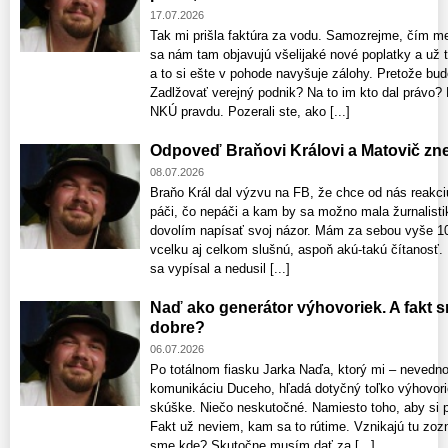
17.07.2026
Tak mi prišla faktúra za vodu. Samozrejme, čím m
sa nám tam objavujú všelijaké nové poplatky a už 
a to si ešte v pohode navyšuje zálohy. Pretože bud
Zadlžovať verejný podnik? Na to im kto dal právo
NKÚ pravdu. Pozerali ste, ako [...]
Odpoveď Braňovi Královi a Matovič zne
08.07.2026
Braňo Král dal výzvu na FB, že chce od nás reakc
páči, čo nepáči a kam by sa možno mala žurnalisti
dovolím napísať svoj názor. Mám za sebou vyše 10
vcelku aj celkom slušnú, aspoň akú-takú čítanosť
sa vypísal a nedusil [...]
Naď ako generátor výhovoriek. A fakt 
dobre?
06.07.2026
Po totálnom fiasku Jarka Naďa, ktorý mi – nevedno
komunikáciu Duceho, hľadá dotyčný toľko výhovori
skúške. Niečo neskutočné. Namiesto toho, aby si pri
Fakt už neviem, kam sa to rútime. Vznikajú tu zo
sme kde? Skutočne musím dať za [...]