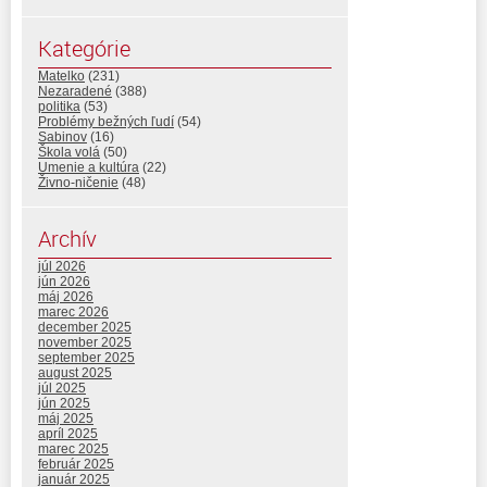
Kategórie
Matelko
(231)
Nezaradené
(388)
politika
(53)
Problémy bežných ľudí
(54)
Sabinov
(16)
Škola volá
(50)
Umenie a kultúra
(22)
Živno-ničenie
(48)
Archív
júl 2026
jún 2026
máj 2026
marec 2026
december 2025
november 2025
september 2025
august 2025
júl 2025
jún 2025
máj 2025
apríl 2025
marec 2025
február 2025
január 2025