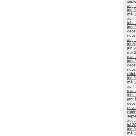
sept
augu
jún 
máj 
apríl
febr
janu
dece
nove
augu
júl 2
jún 
máj 
mare
janu
dece
nove
októ
jún 
máj 
apríl
mare
febr
janu
dece
nove
októ
sept
augu
júl 2
jún 
máj 