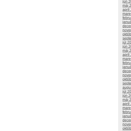
jún 
máj 
apríl
mare
febr
janu
dece
nove
októ
sept
júl 2
jún 
máj 
apríl
mare
febr
janu
dece
nove
októ
sept
augu
júl 2
jún 
máj 
apríl
mare
febr
janu
dece
nove
októ