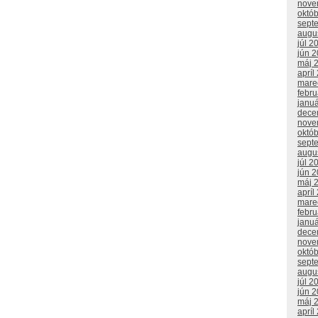
nove
októ
sept
augu
júl 2
jún 
máj 
apríl
mare
febr
janu
dece
nove
októ
sept
augu
júl 2
jún 
máj 
apríl
mare
febr
janu
dece
nove
októ
sept
augu
júl 2
jún 
máj 
apríl