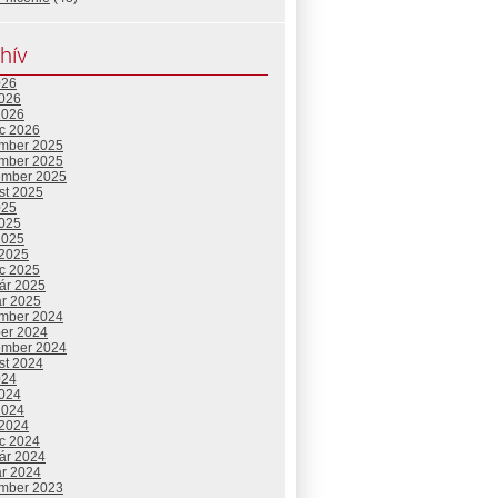
hív
026
2026
2026
c 2026
mber 2025
mber 2025
ember 2025
st 2025
025
2025
2025
 2025
c 2025
uár 2025
ár 2025
mber 2024
ber 2024
ember 2024
st 2024
024
2024
2024
 2024
c 2024
uár 2024
ár 2024
mber 2023