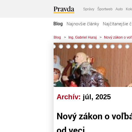
Správy
Športweb
Auto
Kok
Blog
Najnovšie články
Najčítanejšie č
Blog
>
Ing. Gabriel Huraj
>
Nový zákon o voľ
Archív:
júl, 2025
Nový zákon o voľb
od veci