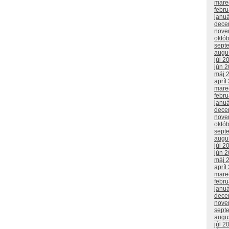
mare
febr
janu
dece
nove
októ
sept
augu
júl 2
jún 
máj 
apríl
mare
febr
janu
dece
nove
októ
sept
augu
júl 2
jún 
máj 
apríl
mare
febr
janu
dece
nove
sept
augu
júl 2