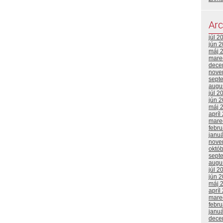
Arc
júl 2
jún 
máj 
mare
dece
nove
sept
augu
júl 2
jún 
máj 
apríl
mare
febr
janu
nove
októ
sept
augu
júl 2
jún 
máj 
apríl
mare
febr
janu
dece