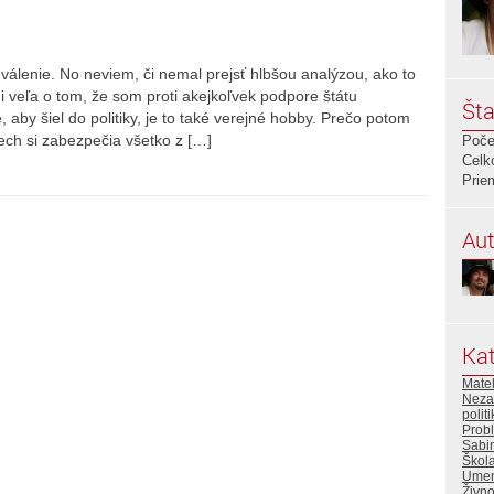
álenie. No neviem, či nemal prejsť hlbšou analýzou, ako to
mi veľa o tom, že som proti akejkoľvek podpore štátu
Šta
 aby šiel do politiky, je to také verejné hobby. Prečo potom
ech si zabezpečia všetko z […]
Poče
Celk
Prie
Aut
Kat
Mate
Neza
polit
Prob
Sabi
Škola
Umen
Živno