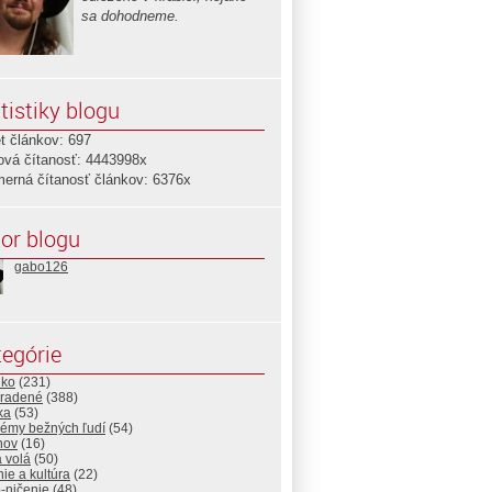
sa dohodneme.
tistiky blogu
t článkov: 697
ová čítanosť: 4443998x
merná čítanosť článkov: 6376x
or blogu
gabo126
egórie
lko
(231)
radené
(388)
ika
(53)
lémy bežných ľudí
(54)
nov
(16)
 volá
(50)
ie a kultúra
(22)
-ničenie
(48)