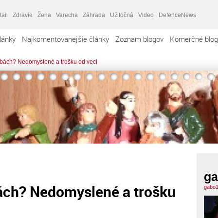
tail
Zdravie
Žena
Varecha
Záhrada
Užitočná
Video
DefenceNews
lánky
Najkomentovanejšie články
Zoznam blogov
Komerčné blog
bách? Nedomyslené a trošku od veci
ga
ách? Nedomyslené a trošku
gabo1