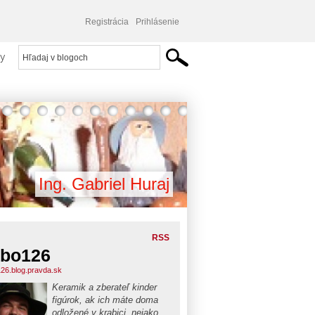
Registrácia
Prihlásenie
y
Ing. Gabriel Huraj
RSS
bo126
26.blog.pravda.sk
Keramik a zberateľ kinder
figúrok, ak ich máte doma
odložené v krabici, nejako