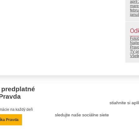
apríl
mare
febr
janu
Od
Foto
Najle
Prav
TV p
Všetk
 predplatné
Pravda
stiahnite si ap
ormácie na každý deň
sledujte naše sociálne siete
íka Pravda