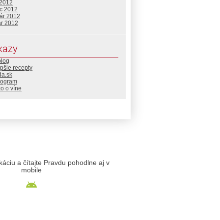
 2012
c 2012
uár 2012
ár 2012
kazy
blog
pšie recepty
da.sk
rogram
o o víne
likáciu a čítajte Pravdu pohodlne aj v
mobile