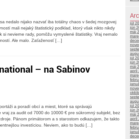
Arc
 sa nedalo nijako nazvať iba totálny chaos v šedej mozgovej
júl 2
ostí mali nejaký štatistický podklad, ktorý však nikto nikdy
jún 
máj 
Ak si nevieme rady, pomôžu vymyslené štatistiky. Vraj nemalo
mare
ností. Ale malo. Zaťaženosť […]
dece
nove
sept
augu
júl 2
jún 
national – na Sabinov
máj 
apríl
mare
febr
janu
nove
októ
sept
augu
júl 2
ortáži a poradí obcí a miest, ktoré sa správajú
jún 
Že vraj za audit od 7000 do 10000 € pre súkromný subjekt, bez
máj 
 zdroje. Pánom primátorom a s starostom odkazujem, že takto
apríl
mare
entnejšou investíciou. Neviem, ako to budú […]
febr
janu
dece