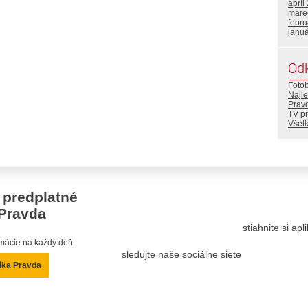
apríl
mare
febr
janu
Od
Foto
Najle
Prav
TV p
Všetk
 predplatné
Pravda
stiahnite si ap
ormácie na každý deň
sledujte naše sociálne siete
íka Pravda