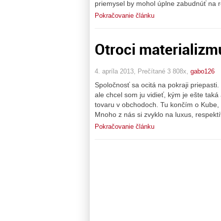
priemysel by mohol úplne zabudnúť na r
Pokračovanie článku
Otroci materializm
4. apríla 2013, Prečítané 3 808x,
gabo126
Spoločnosť sa ocitá na pokraji priepast
ale chcel som ju vidieť, kým je ešte tak
tovaru v obchodoch. Tu končím o Kube, 
Mnoho z nás si zvyklo na luxus, respekt
Pokračovanie článku