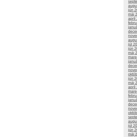
sept
augu
jún 
máj 
apríl
febr
janu
dece
nove
augu
júl 2
jún 
máj 
mare
janu
dece
nove
októ
jún 
máj 
apríl
mare
febr
janu
dece
nove
októ
sept
augu
júl 2
jún 
máj 