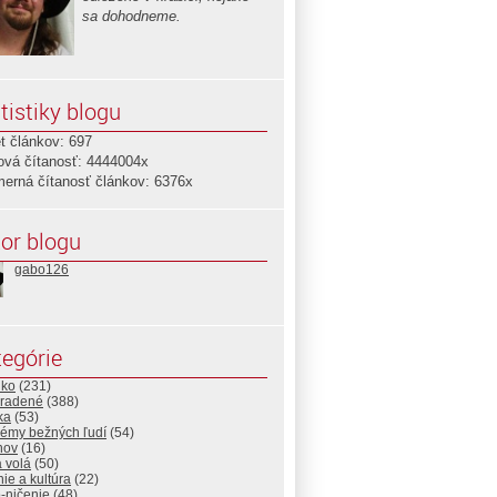
sa dohodneme.
tistiky blogu
t článkov: 697
ová čítanosť: 4444004x
merná čítanosť článkov: 6376x
or blogu
gabo126
egórie
lko
(231)
radené
(388)
ika
(53)
lémy bežných ľudí
(54)
nov
(16)
 volá
(50)
ie a kultúra
(22)
-ničenie
(48)