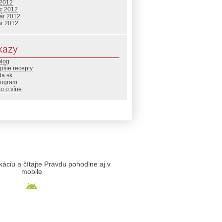
 2012
c 2012
uár 2012
ár 2012
kazy
blog
pšie recepty
da.sk
rogram
o o víne
likáciu a čítajte Pravdu pohodlne aj v
mobile