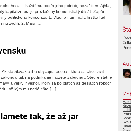
ckého hesla – každému podľa jeho potrieb, nezažijem. Ajhľa,
utý kapitalizmus, je prezlečený komunistický diktát. Zopár
ivity politického konsenzu. 1. Vládne nám malá hŕstka ľudí,
i ju zvolili. 2. Majú […]
Šta
Poče
Celk
vensku
Prie
Aut
Ak ste Slovák a iba obyčajná osoba , ktorá sa chce živiť
zákonov, tak na podnikanie môžete zabudnúť. Štedré štátne
mavý a veľký investor, ktorý sa po piatich až desiatich rokoch
vládu, až kým mu nedá ešte […]
Kat
Mate
Neza
polit
amete tak, že až jar
Prob
Sabi
Škola
Umen
Živno