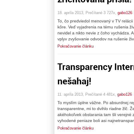
18. apríla 2013, Prečítané 3 727x,
gabo126
To, čo predviedol menovaný v TV relácii
kôre. Veď vyjadrenia na tému rušenia živn
nevidel a nikto nevie z čoho vychádza. 
vplyv zvyšovanie odvodov na rušenie živ
Pokračovanie článku
Transparency Inter
nešahaj!
11. apríla 2013, Prečítané 4 481x,
gabo126
To myslím úplne vážne. Po absurdnej rep
transparentne, mi to dvihlo riadne žlč. 
akéhokoľvek obstarania tam šli verejné
vyhodené peniaze boli asi najnetranspar
Pokračovanie článku