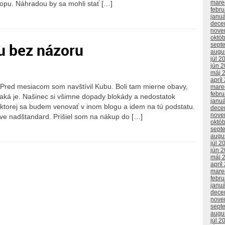
mare
opu. Náhradou by sa mohli stať […]
febr
janu
dece
nove
októ
u bez názoru
sept
augu
júl 2
jún 
máj 
apríl
i. Pred mesiacom som navštívil Kubu. Boli tam mierne obavy,
mare
febr
á aká je. Našinec si všimne dopady blokády a nedostatok
janu
ktorej sa budem venovať v inom blogu a idem na tú podstatu.
dece
nove
íve nadštandard. Prišiel som na nákup do […]
októ
sept
augu
júl 2
jún 
máj 
apríl
mare
febr
janu
dece
nove
sept
augu
júl 2