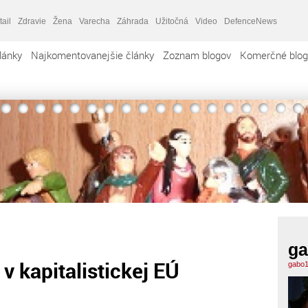
tail
Zdravie
Žena
Varecha
Záhrada
Užitočná
Video
DefenceNews
lánky
Najkomentovanejšie články
Zoznam blogov
Komerčné blog
ga
 v kapitalistickej EÚ
gabo1