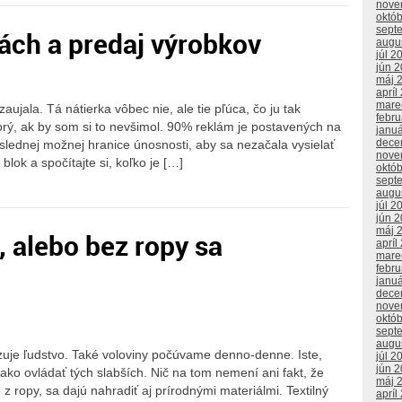
nove
októ
sept
ách a predaj výrobkov
augu
júl 2
jún 
máj 
apríl
mare
aujala. Tá nátierka vôbec nie, ale tie pľúca, čo ju tak
febr
orý, ak by som si to nevšimol. 90% reklám je postavených na
janu
dece
oslednej možnej hranice únosnosti, aby sa nezačala vysielať
nove
blok a spočítajte si, koľko je […]
októ
sept
augu
júl 2
jún 
máj 
, alebo bez ropy sa
apríl
mare
febr
janu
dece
nove
októ
sept
augu
ozuje ľudstvo. Také voloviny počúvame denno-denne. Iste,
júl 2
jún 
ako ovládať tých slabších. Nič na tom nemení ani fakt, že
máj 
 ropy, sa dajú nahradiť aj prírodnými materiálmi. Textilný
apríl