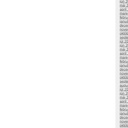
jún 
máj 
apríl
mare
febr
janu
dece
nove
októ
sept
júl 2
jún 
máj 
apríl
mare
febr
janu
dece
nove
októ
sept
augu
júl 2
jún 
máj 
apríl
mare
febr
janu
dece
nove
októ