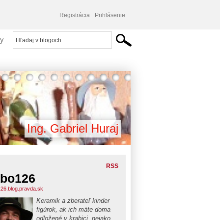
Registrácia
Prihlásenie
y
Ing. Gabriel Huraj
RSS
bo126
26.blog.pravda.sk
Keramik a zberateľ kinder
figúrok, ak ich máte doma
odložené v krabici, nejako