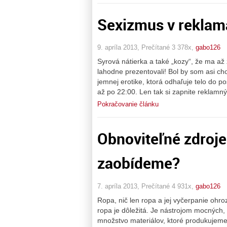
Sexizmus v reklam
9. apríla 2013, Prečítané 3 378x,
gabo126
Syrová nátierka a také „kozy“, že ma až z
lahodne prezentovali! Bol by som asi ch
jemnej erotike, ktorá odhaľuje telo do p
až po 22:00. Len tak si zapnite reklamný 
Pokračovanie článku
Obnoviteľné zdroje
zaobídeme?
7. apríla 2013, Prečítané 4 931x,
gabo126
Ropa, nič len ropa a jej vyčerpanie ohr
ropa je dôležitá. Je nástrojom mocných, 
množstvo materiálov, ktoré produkujeme z