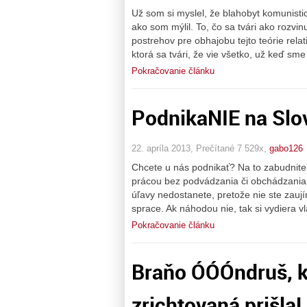
Už som si myslel, že blahobyt komunisti
ako som mýlil. To, čo sa tvári ako rozvin
postrehov pre obhajobu tejto teórie relat
ktorá sa tvári, že vie všetko, už keď sme s
Pokračovanie článku
PodnikaNIE na Slo
22. apríla 2013, Prečítané 7 529x,
gabo126
Chcete u nás podnikať? Na to zabudnite. 
prácou bez podvádzania či obchádzania 
úľavy nedostanete, pretože nie ste zaují
sprace. Ak náhodou nie, tak si vydiera 
Pokračovanie článku
Braňo ÓÓÓndruš, kl
zrichtovaná prišla!