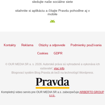
sledujte naše sociálne siete
stiahnite si aplikáciu a čítajte Pravdu pohodlne aj v
mobile
Kontakty
Reklama
Otázky a odpovede
Podmienky používania
Cookies
GDPR
© OUR MEDIA SR a. s. 2026. Autorské práva sú vyhradené a vykonáva ich
vydavateľ,
viac info
.
Blogovací systém Blog.Pravda.sk beží na technológií Wordpress.
Kompletný video servis pre OUR MEDIA SR a.s. zabezpečuje
ARBERTO GROUP
s.r.o.
.