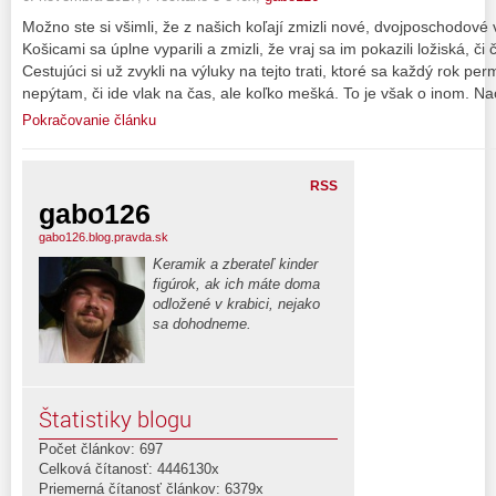
Možno ste si všimli, že z našich koľají zmizli nové, dvojposchodov
Košicami sa úplne vyparili a zmizli, že vraj sa im pokazili ložiská, či č
Cestujúci si už zvykli na výluky na tejto trati, ktoré sa každý rok p
nepýtam, či ide vlak na čas, ale koľko mešká. To je však o inom. Na
Pokračovanie článku
RSS
gabo126
gabo126.blog.pravda.sk
Keramik a zberateľ kinder
figúrok, ak ich máte doma
odložené v krabici, nejako
sa dohodneme.
Štatistiky blogu
Počet článkov: 697
Celková čítanosť: 4446130x
Priemerná čítanosť článkov: 6379x