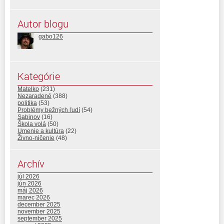
Autor blogu
gabo126
Kategórie
Matelko
(231)
Nezaradené
(388)
politika
(53)
Problémy bežných ľudí
(54)
Sabinov
(16)
Škola volá
(50)
Umenie a kultúra
(22)
Živno-ničenie
(48)
Archív
júl 2026
jún 2026
máj 2026
marec 2026
december 2025
november 2025
september 2025