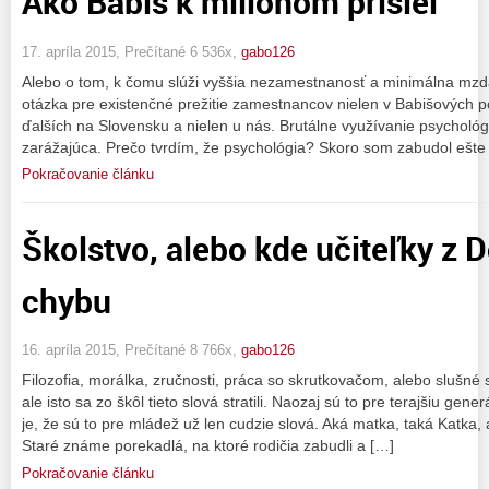
Ako Babiš k miliónom prišiel
17. apríla 2015, Prečítané 6 536x,
gabo126
Alebo o tom, k čomu slúži vyššia nezamestnanosť a minimálna mzda.
otázka pre existenčné prežitie zamestnancov nielen v Babišových p
ďalších na Slovensku a nielen u nás. Brutálne využívanie psychológ
zarážajúca. Prečo tvrdím, že psychológia? Skoro som zabudol ešte
Pokračovanie článku
Školstvo, alebo kde učiteľky z D
chybu
16. apríla 2015, Prečítané 8 766x,
gabo126
Filozofia, morálka, zručnosti, práca so skrutkovačom, alebo slušné
ale isto sa zo škôl tieto slová stratili. Naozaj sú to pre terajšiu gen
je, že sú to pre mládež už len cudzie slová. Aká matka, taká Katka, 
Staré známe porekadlá, na ktoré rodičia zabudli a […]
Pokračovanie článku