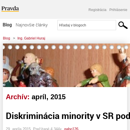
Registrácia
Prihlásenie
Blog
Najnovšie články
Najčítanejšie články
Blog
>
Ing. Gabriel Huraj
Najkomentovanejšie články
Zoznam blogov
Komerčné blogy
Archív:
apríl, 2015
Diskriminácia minority v SR po
29. apríla 2015, Prečítané 4 344x,
gabo126