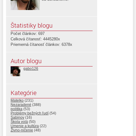
Štatistiky blogu
Počet článkov: 697
Celková čítanosť: 4445280x
Priemerná čítanosť článkov: 6378x
Autor blogu
gabo126
Kategórie
Matelko
(231)
Nezaradené
(388)
politika
(53)
Problémy bežných ľudí
(54)
Sabinov
(16)
Škola volá
(50)
Umenie a kultúra
(22)
Živno-ničenie
(48)