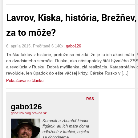
Lavrov, Kiska, história, Brežňev,
za to môže?
6. apríla 2015, Prečítané 6 140x,
gabo126
Trošku faktov z histórie, pretože sa mi zdá, že je tu ich akosi málo. 
do dvadsiateho storočia. Rusko, ako nástupnícky štát bývalého Z
a revolúcia v Rusku. Dobrá myšlienka, zlá realizácia. Katastrofáln
revolúcie, len úpadok do ešte väčšej krízy. Cárske Rusko v […]
Pokračovanie článku
RSS
gabo126
gabo126.blog.pravda.sk
Keramik a zberateľ kinder
figúrok, ak ich máte doma
odložené v krabici, nejako
sa dohodneme.