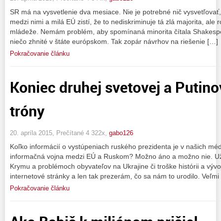
SR má na vysvetlenie dva mesiace. Nie je potrebné nič vysvetľovať, s
medzi nimi a milá EÚ zistí, že to nediskriminuje tá zlá majorita, ale
mládeže. Nemám problém, aby spomínaná minorita čítala Shakespear
niečo zhnité v štáte európskom. Tak zopár návrhov na riešenie […]
Pokračovanie článku
Koniec druhej svetovej a Putinov
tróny
20. apríla 2015, Prečítané 4 322x,
gabo126
Koľko informácií o vystúpeniach ruského prezidenta je v našich mé
informačná vojna medzi EÚ a Ruskom? Možno áno a možno nie. Už 
Krymu a problémoch obyvateľov na Ukrajine či troške histórii a vývoj
internetové stránky a len tak prezerám, čo sa nám to urodilo. Veľm
Pokračovanie článku