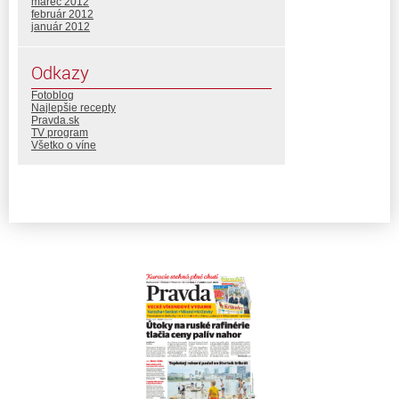
marec 2012
február 2012
január 2012
Odkazy
Fotoblog
Najlepšie recepty
Pravda.sk
TV program
Všetko o víne