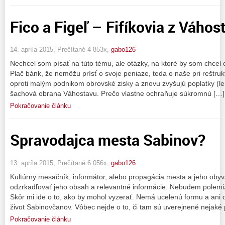
Fico a Figeľ – Fifíkovia z Váhos
14. apríla 2015, Prečítané 4 853x,
gabo126
Nechcel som písať na túto tému, ale otázky, na ktoré by som chcel
Plač bánk, že nemôžu prísť o svoje peniaze, teda o naše pri reštruk
oproti malým podnikom obrovské zisky a znovu zvyšujú poplatky (len
šachová obrana Váhostavu. Prečo vlastne ochraňuje súkromnú […]
Pokračovanie článku
Spravodajca mesta Sabinov?
13. apríla 2015, Prečítané 6 056x,
gabo126
Kultúrny mesačník, informátor, alebo propagácia mesta a jeho oby
odzrkadľovať jeho obsah a relevantné informácie. Nebudem polemiz
Skôr mi ide o to, ako by mohol vyzerať. Nemá ucelenú formu a ani o
život Sabinovčanov. Vôbec nejde o to, či tam sú uverejnené nejaké p
Pokračovanie článku