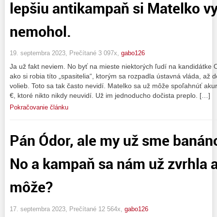
lepšiu antikampaň si Matelko v
nemohol.
19. septembra 2023, Prečítané 3 097x,
gabo126
Ja už fakt neviem. No byť na mieste niektorých ľudí na kandidátke 
ako si robia títo „spasitelia“, ktorým sa rozpadla ústavná vláda, a
volieb. Toto sa tak často nevidí. Matelko sa už môže spoľahnúť aku
€, ktoré nikto nikdy neuvidí. Už im jednoducho dočista preplo. […]
Pokračovanie článku
Pán Ódor, ale my už sme banáno
No a kampaň sa nám už zvrhla a
môže?
17. septembra 2023, Prečítané 12 564x,
gabo126