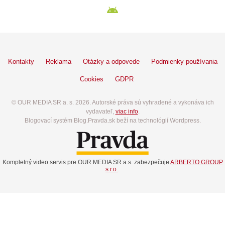
Kontakty
Reklama
Otázky a odpovede
Podmienky používania
Cookies
GDPR
© OUR MEDIA SR a. s. 2026. Autorské práva sú vyhradené a vykonáva ich
vydavateľ,
viac info
.
Blogovací systém Blog.Pravda.sk beží na technológií Wordpress.
Kompletný video servis pre OUR MEDIA SR a.s. zabezpečuje
ARBERTO GROUP
s.r.o.
.