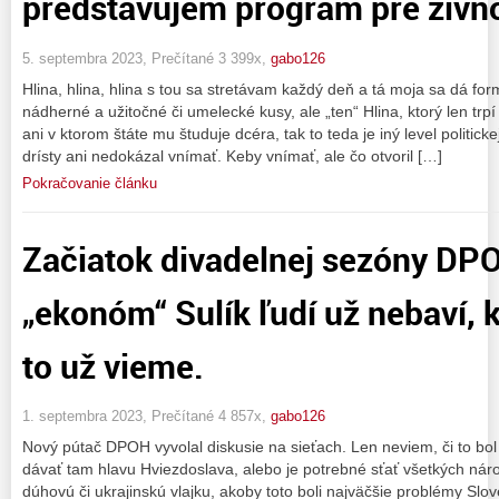
predstavujem program pre živno
5. septembra 2023, Prečítané 3 399x,
gabo126
Hlina, hlina, hlina s tou sa stretávam každý deň a tá moja sa dá for
nádherné a užitočné či umelecké kusy, ale „ten“ Hlina, ktorý len tr
ani v ktorom štáte mu študuje dcéra, tak to teda je iný level politick
drísty ani nedokázal vnímať. Keby vnímať, ale čo otvoril […]
Pokračovanie článku
Začiatok divadelnej sezóny DP
„ekonóm“ Sulík ľudí už nebaví, 
to už vieme.
1. septembra 2023, Prečítané 4 857x,
gabo126
Nový pútač DPOH vyvolal diskusie na sieťach. Len neviem, či to bol
dávať tam hlavu Hviezdoslava, alebo je potrebné sťať všetkých ná
dúhovú či ukrajinskú vlajku, akoby toto boli najväčšie problémy Slo