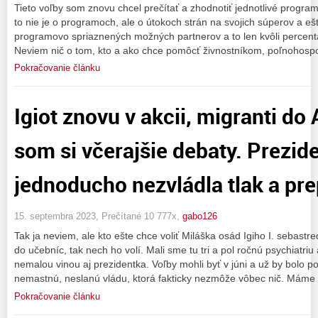
Tieto voľby som znovu chcel prečítať a zhodnotiť jednotlivé programy
to nie je o programoch, ale o útokoch strán na svojich súperov a ešt
programovo spriaznených možných partnerov a to len kvôli percen
Neviem nič o tom, kto a ako chce pomôcť živnostníkom, poľnohos
Pokračovanie článku
Igiot znovu v akcii, migranti do 
som si včerajšie debaty. Prezid
jednoducho nezvládla tlak a pre
15. septembra 2023, Prečítané 10 777x,
gabo126
Tak ja neviem, ale kto ešte chce voliť Miláška osád Igiho I. sebas
do učebníc, tak nech ho volí. Mali sme tu tri a pol ročnú psychiatri
nemalou vinou aj prezidentka. Voľby mohli byť v júni a už by bolo 
nemastnú, neslanú vládu, ktorá fakticky nezmôže vôbec nič. Máme
Pokračovanie článku