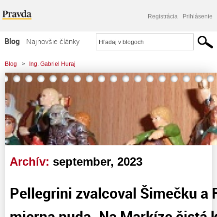
Registrácia
Prihlásenie
Blog
Najnovšie články
Najčítanejšie články
Blog
>
Ing. Gabriel Huraj
Najkomentovanejšie články
Zoznam blogov
Komerčné blogy
Archív:
september, 2023
Pellegrini zvalcoval Šimečku a 
mierna nuda. Na Markíze čistá k