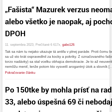
„Fašista“ Mazurek verzus neoma
alebo všetko je naopak, aj poch
DPOH
11. septembra 2023, Prečítané 6 617x,
gabo126
Tak sa nám tu nejako ukazuje tá antifa v plnej paráde. Proti čomu bo
sa už sto krát ospravedlnil za kocky a pokriky. Z označovaného fašis
torzo nadávky) sa stal vcelku obhajca demokracie. Je to až neuveriteľ
nemôžu meniť, lenže potom kto vysvetlí arogantný útok a slovník [
Pokračovanie článku
Po 150tke by mohla prísť na rad 
33, alebo úspešná 69 či nebodaj