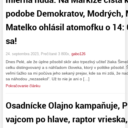
podobe Demokratov, Modrých, Mos
Matelko ohlásil atomofku o 14: 
sa!
24. septembra 2023, Prečítané 3 800x,
gabo126
Dnes Pelé, ale že úplne pôsobil skôr ako trpezlivý učiteľ žiaka Šimeč
celku distingvovaný a s náhľadom človeka, ktorý v politike pôsobil.
veľmi ťažko sa mi počúva jeho sekaný prejav, kde sa mi zdá, že n
sa náhodou „nezasekol“. Už to nie je ani o […]
Pokračovanie článku
Osadnícke Olajno kampaňuje, P
vajcom po hlave, raptor vrieska