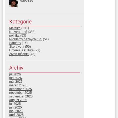
gabo126
Kategórie
Matelko
(231)
Nezaradené
(388)
politika
(53)
Problémy bežných ľudí
(54)
Sabinov
(16)
Škola volá
(50)
Umenie a kultúra
(22)
Živno-ničenie
(48)
Archív
júl 2026
jún 2026
máj 2026
marec 2026
december 2025
november 2025
september 2025
august 2025
júl 2025
jún 2025
máj 2025
apríl 2025