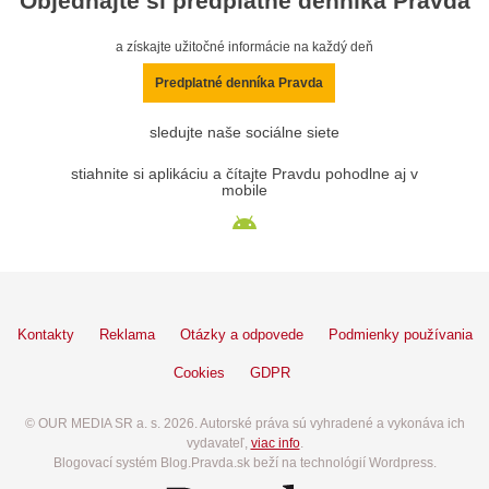
Objednajte si predplatné denníka Pravda
a získajte užitočné informácie na každý deň
Predplatné denníka Pravda
sledujte naše sociálne siete
stiahnite si aplikáciu a čítajte Pravdu pohodlne aj v
mobile
Kontakty
Reklama
Otázky a odpovede
Podmienky používania
Cookies
GDPR
© OUR MEDIA SR a. s. 2026. Autorské práva sú vyhradené a vykonáva ich
vydavateľ,
viac info
.
Blogovací systém Blog.Pravda.sk beží na technológií Wordpress.