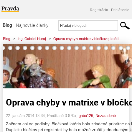
Registrácia
Prihlásenie
Blog
Najnovšie články
Najčítanejšie články
Blog
>
Ing. Gabriel Huraj
>
Oprava chyby v matrixe v bločkovej lotérii
Najkomentovanejšie články
Zoznam blogov
Komerčné blogy
Oprava chyby v matrixe v bločkov
22. januára 2014 13:34
, Prečítané 3 870x,
gabo126
,
Nezaradené
Začnem asi od podlahy. Bločková lotéria bola zriadená prioritne na
Duplicitu bločkov pri registrácii by bolo možné zrušiť jednoduchým