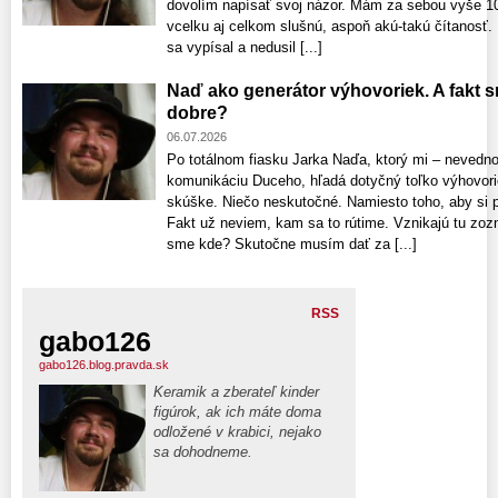
dovolím napísať svoj názor. Mám za sebou vyše 10
vcelku aj celkom slušnú, aspoň akú-takú čítanosť
sa vypísal a nedusil [...]
Naď ako generátor výhovoriek. A fakt 
dobre?
06.07.2026
Po totálnom fiasku Jarka Naďa, ktorý mi – nevedno
komunikáciu Duceho, hľadá dotyčný toľko výhovori
skúške. Niečo neskutočné. Namiesto toho, aby si pri
Fakt už neviem, kam sa to rútime. Vznikajú tu zo
sme kde? Skutočne musím dať za [...]
RSS
gabo126
gabo126.blog.pravda.sk
Keramik a zberateľ kinder
figúrok, ak ich máte doma
odložené v krabici, nejako
sa dohodneme.