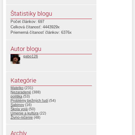
Štatistiky blogu
Počet článkov: 697
Celková čítanosť: 4443929x
Priemerná čítanosť článkov: 6376x
Autor blogu
gabo126
Kategórie
Matelko
(231)
Nezaradené
(388)
politika
(53)
Problémy bežných ľudí
(54)
Sabinov
(16)
Škola volá
(50)
Umenie a kultúra
(22)
Živno-ničenie
(48)
Archív