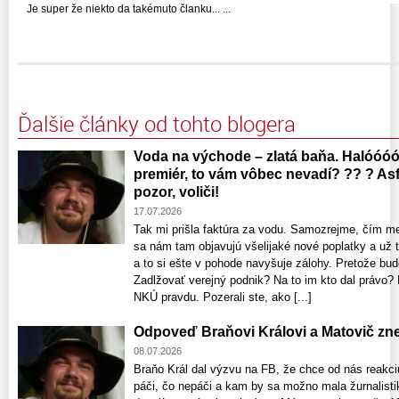
Je super že niekto da takémuto članku... ...
Ďalšie články od tohto blogera
Voda na východe – zlatá baňa. Halóóóó
premiér, to vám vôbec nevadí? ?? ? Asfa
pozor, voliči!
17.07.2026
Tak mi prišla faktúra za vodu. Samozrejme, čím m
sa nám tam objavujú všelijaké nové poplatky a už 
a to si ešte v pohode navyšuje zálohy. Pretože bud
Zadlžovať verejný podnik? Na to im kto dal právo
NKÚ pravdu. Pozerali ste, ako [...]
Odpoveď Braňovi Královi a Matovič zne
08.07.2026
Braňo Král dal výzvu na FB, že chce od nás reakc
páči, čo nepáči a kam by sa možno mala žurnalisti