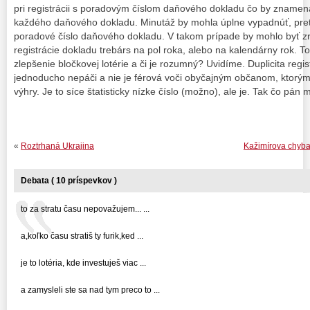
pri registrácii s poradovým číslom daňového dokladu čo by znamena
každého daňového dokladu. Minutáž by mohla úplne vypadnúť, pre
poradové číslo daňového dokladu. V takom prípade by mohlo byť 
registrácie dokladu trebárs na pol roka, alebo na kalendárny rok. T
zlepšenie bločkovej lotérie a či je rozumný? Uvidíme. Duplicita regis
jednoducho nepáči a nie je férová voči obyčajným občanom, ktorý
výhry. Je to síce štatisticky nízke číslo (možno), ale je. Tak čo pán m
«
Roztrhaná Ukrajina
Kažimírova chyba v
Debata ( 10 príspevkov )
to za stratu času nepovažujem... ...
a,koľko času stratiš ty furik,ked ...
je to lotéria, kde investuješ viac ...
a zamysleli ste sa nad tym preco to ...