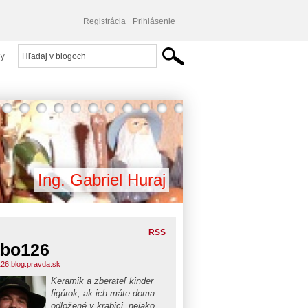
Registrácia
Prihlásenie
y
Ing. Gabriel Huraj
RSS
bo126
26.blog.pravda.sk
Keramik a zberateľ kinder
figúrok, ak ich máte doma
odložené v krabici, nejako