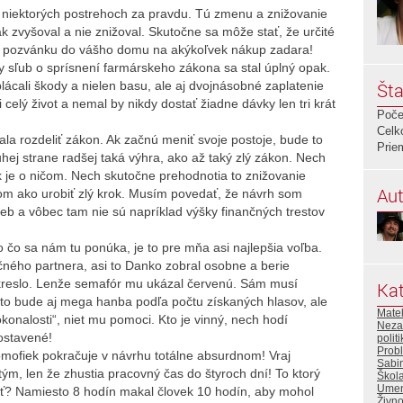
 niektorých postrehoch za pravdu. Tú zmenu a znižovanie
 zvyšoval a nie znižoval. Skutočne sa môže stať, že určité
ko pozvánku do vášho domu na akýkoľvek nákup zadara!
ny sľub o sprísnení farmárskeho zákona sa stal úplný opak.
plácali škody a nielen basu, ale aj dvojnásobné zaplatenie
Šta
 celý život a nemal by nikdy dostať žiadne dávky len tri krát
Poče
Celk
mala rozdeliť zákon. Ak začnú meniť svoje postoje, bude to
Prie
uhej strane radšej taká výhra, ako až taký zlý zákon. Nech
tok je o ničom. Nech skutočne prehodnotia to znižovanie
Aut
rom ako urobiť zlý krok. Musím povedať, že návrh som
zieb a vôbec tam nie sú napríklad výšky finančných trestov
o čo sa nám tu ponúka, je to pre mňa asi najlepšia voľba.
čného partnera, asi to Danko zobral osobne a berie
 kreslo. Lenže semafór mu ukázal červenú. Sám musí
Kat
 to bude aj mega hanba podľa počtu získaných hlasov, ale
Mate
dokonalosti“, niet mu pomoci. Kto je vinný, nech hodí
Neza
ostavené!
polit
Prob
mofiek pokračuje v návrhu totálne absurdnom! Vraj
Sabi
ým, len že zhustia pracovný čas do štyroch dní! To ktorý
Škola
Umen
hnúť? Namiesto 8 hodín makal človek 10 hodín, aby mohol
Živno