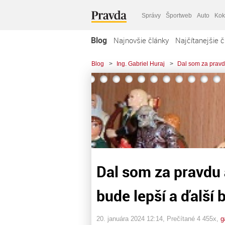
Správy
Športweb
Auto
Kok
Blog
Najnovšie články
Najčítanejšie č
Blog
>
Ing. Gabriel Huraj
>
Dal som za pravdu
Dal som za pravdu a
bude lepší a ďalší 
20. januára 2024 12:14
, Prečítané 4 455x,
g