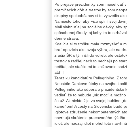
Po prejave prezidentky som musel dať v
premlčacích dôb a trestov by som naopak
skupiny spoluobčanov si to vysvetlia a
Namiesto toho, aby Fico splnil svoj dáv
Mali siahnuť aj na sociálne dávky, aby s
spôsobenej škody, aj keby im to strhávali
denne strava.
Koalícia si to trošku mala rozmyslieť a 
brať opozícia ako svoju výhru, ale na dr
zrušia ŠP, s tým išli do volieb, ale osta
trestov a radšej nech to nechajú po sta
nečítal, ale stačilo mi to znižovanie sad
atď. l
Teraz ku kandidatúre Pellegriniho. Z toh
Neustále Dankove útoky na svojho koali
Pellegriniho ako súpera o prezidentské
vedieť, že to nebude „nic moc“ a možno
čo už. Ak niekto žije vo svojej bubline „
kameňom! A cesty na Slovensku budú p
Igiotove združenie nekompetentných ato
navrhujú skrátenie pracovaného týždňa t
idiot, ale naozaj idiot mohol toto navr