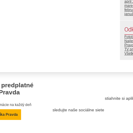
apríl
mare
febr
janu
Od
Foto
Najle
Prav
TV p
Všetk
 predplatné
Pravda
stiahnite si ap
ormácie na každý deň
sledujte naše sociálne siete
íka Pravda