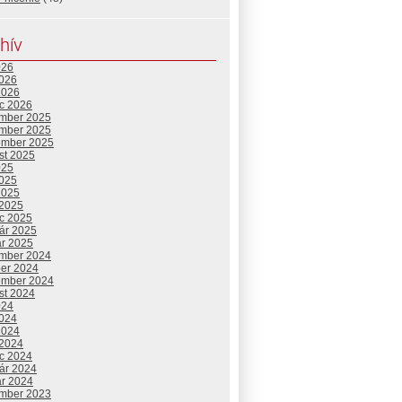
hív
026
2026
2026
c 2026
mber 2025
mber 2025
ember 2025
st 2025
025
2025
2025
 2025
c 2025
uár 2025
ár 2025
mber 2024
ber 2024
ember 2024
st 2024
024
2024
2024
 2024
c 2024
uár 2024
ár 2024
mber 2023