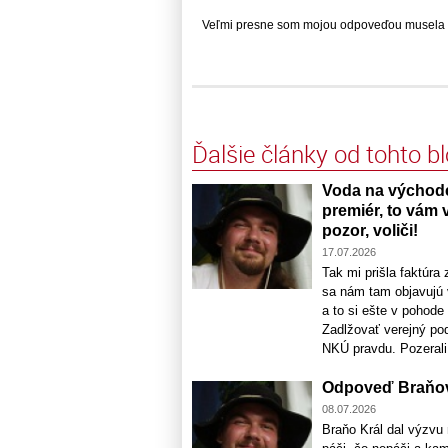
Veľmi presne som mojou odpoveďou musela traf
Ďalšie články od tohto b
Voda na východe 
premiér, to vám 
pozor, voliči!
17.07.2026
Tak mi prišla faktúr
sa nám tam objavujú 
a to si ešte v pohode
Zadlžovať verejný po
NKÚ pravdu. Pozerali s
Odpoveď Braňovi
08.07.2026
Braňo Král dal výzvu