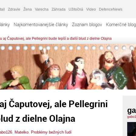
tail
Zdravie
Žena
Varecha
Záhrada
Užitočná
Video
DefenceNews
lánky
Najkomentovanejšie články
Zoznam blogov
Komerčné blog
 aj Čaputovej, ale Pellegrini bude lepší a ďalší blud z dielne Olajna
j Čaputovej, ale Pellegrini
ga
blud z dielne Olajna
gabo1
abo126
,
Matelko
,
Problémy bežných ľudí