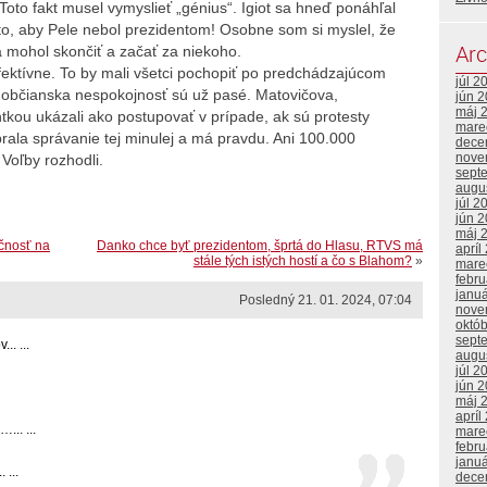
Toto fakt musel vymyslieť „génius“. Igiot sa hneď ponáhľal
eto, aby Pele nebol prezidentom! Osobne som si myslel, že
Arc
a mohol skončiť a začať za niekoho.
fektívne. To by mali všetci pochopiť po predchádzajúcom
júl 2
či občianska nespokojnosť sú už pasé. Matovičova,
jún 
máj 
tkou ukázali ako postupovať v prípade, ak sú protesty
mare
brala správanie tej minulej a má pravdu. Ani 100.000
dece
nove
Voľby rozhodli.
sept
augu
júl 2
jún 
máj 
ečnosť na
Danko chce byť prezidentom, šprtá do Hlasu, RTVS má
apríl
stále tých istých hostí a čo s Blahom?
»
mare
febr
janu
Posledný 21. 01. 2024, 07:04
nove
októ
sept
.. ...
augu
júl 2
jún 
máj 
apríl
... ...
mare
febr
janu
 ...
dece