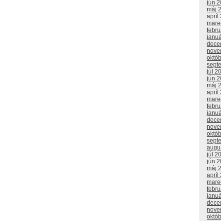
jún 
máj 
apríl
mare
febr
janu
dece
nove
októ
sept
júl 2
jún 
máj 
apríl
mare
febr
janu
dece
nove
októ
sept
augu
júl 2
jún 
máj 
apríl
mare
febr
janu
dece
nove
októ