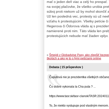
mať o jeden deň viac a celý ho prespať. 
na svojej plačovke, že všetko urobia pr
súboj proti niekom už by mohol skončiť 
Už len posledná vec, protesty sú už nee
vzťahu k protestujúcim. Všetky petície 
Hegerova či Ódorova vláda aj s preziden
namierené proti nim. Táto vláda len pre
protestujúcich nebude mať žiaden vplyv. 
«
Šmejdi z Globadvise Paxy, ako zlepšiť bezp
školách a ako je to s tými petíciami online
Debata ( 15 príspevkov )
Čaputová nie je prezidentka všetkých občanov.
Čo dobré vykonala la Cha puta ? ...
https://www.tasr.sk/tasr-clanok/TASR:2024011…
To, že niekto vystupuje pod vlastným menom...