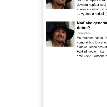
páči, čo nepáči a kam
dovolím napísať svoj
vcelku aj celkom slu
sa vypísal a nedusil [.
Naď ako generát
dobre?
06.07.2026
Po totálnom fiasku Ja
komunikáciu Duceho, 
skúške. Niečo neskuto
Fakt už neviem, kam 
sme kde? Skutočne mu