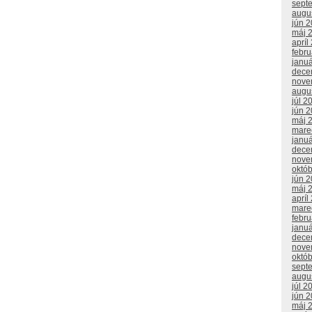
sept
augu
jún 
máj 
apríl
febr
janu
dece
nove
augu
júl 2
jún 
máj 
mare
janu
dece
nove
októ
jún 
máj 
apríl
mare
febr
janu
dece
nove
októ
sept
augu
júl 2
jún 
máj 