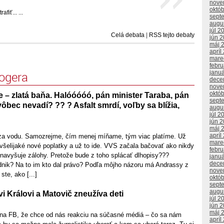
nove
októ
iť... ...
sept
augu
júl 2
Celá debata
|
RSS tejto debaty
jún 
máj 
apríl
mare
febr
logera
janu
dece
nove
októ
– zlatá baňa. Halóóóóó, pán minister Taraba, pán
sept
vôbec nevadí? ?? ? Asfalt smrdí, voľby sa blížia,
augu
júl 2
jún 
máj 
apríl
a za vodu. Samozrejme, čím menej míňame, tým viac platíme. Už
mare
všelijaké nové poplatky a už to ide. VVS začala bačovať ako nikdy
febr
 navyšuje zálohy. Pretože bude z toho splácať dlhopisy???
janu
dece
dnik? Na to im kto dal právo? Podľa môjho názoru má Andrassy z
nove
te, ako [...]
októ
sept
augu
 Královi a Matovič zneužíva deti
júl 2
jún 
máj 
 na FB, že chce od nás reakciu na súčasné médiá – čo sa nám
apríl