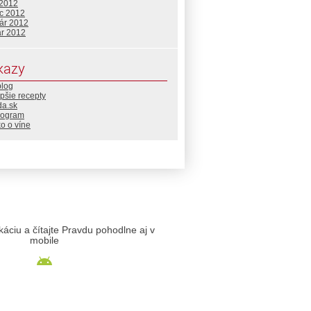
 2012
c 2012
uár 2012
ár 2012
kazy
blog
pšie recepty
da.sk
rogram
o o víne
likáciu a čítajte Pravdu pohodlne aj v
mobile