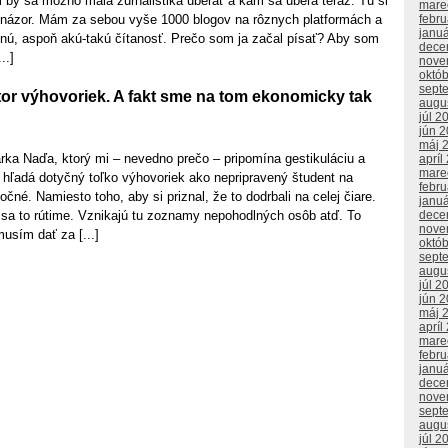
 by sa možno mala žurnalistika uberať a kam sa uberá teraz. Tu si
mare
 názor. Mám za sebou vyše 1000 blogov na rôznych platformách a
febr
janu
šnú, aspoň akú-takú čítanosť. Prečo som ja začal písať? Aby som
dece
..]
nove
októ
sept
or výhovoriek. A fakt sme na tom ekonomicky tak
augu
júl 2
jún 
máj 
rka Naďa, ktorý mi – nevedno prečo – pripomína gestikuláciu a
apríl
mare
hľadá dotyčný toľko výhovoriek ako nepripravený študent na
febr
čné. Namiesto toho, aby si priznal, že to dodrbali na celej čiare.
janu
sa to rútime. Vznikajú tu zoznamy nepohodlných osôb atď. To
dece
nove
sím dať za [...]
októ
sept
augu
júl 2
jún 
máj 
apríl
mare
febr
janu
dece
nove
sept
augu
júl 2