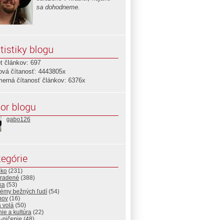
sa dohodneme.
tistiky blogu
t článkov: 697
ová čítanosť: 4443805x
merná čítanosť článkov: 6376x
or blogu
gabo126
egórie
lko
(231)
radené
(388)
ika
(53)
lémy bežných ľudí
(54)
nov
(16)
 volá
(50)
ie a kultúra
(22)
-ničenie
(48)