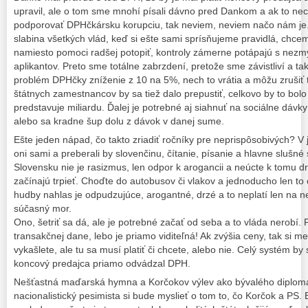
upravil, ale o tom sme mnohí písali dávno pred Dankom a ak to ne
podporovať DPHčkársku korupciu, tak neviem, neviem načo nám je
slabina všetkých vlád, keď si ešte sami sprísňujeme pravidlá, chc
namiesto pomoci radšej potopiť, kontroly zámerne potápajú s nezm
aplikantov. Preto sme totálne zabrzdení, pretože sme závistliví a tak
problém DPHčky zníženie z 10 na 5%, nech to vrátia a môžu zrušiť
štátnych zamestnancov by sa tiež dalo prepustiť, celkovo by to bolo 
predstavuje miliardu. Ďalej je potrebné aj siahnuť na sociálne dávky
alebo sa kradne šup dolu z dávok v danej sume.
Ešte jeden nápad, čo takto zriadiť ročníky pre neprispôsobivých? V je
oni sami a preberali by slovenčinu, čítanie, písanie a hlavne slušné
Slovensku nie je rasizmus, len odpor k arogancii a neúcte k tomu d
začínajú trpieť. Choďte do autobusov či vlakov a jednoducho len to 
hudby nahlas je odpudzujúce, arogantné, drzé a to neplatí len na n
súčasný mor.
Ono, šetriť sa dá, ale je potrebné začať od seba a to vláda nerobí. 
transakčnej dane, lebo je priamo viditeľná! Ak zvýšia ceny, tak si me
vykašlete, ale tu sa musí platiť či chcete, alebo nie. Celý systém by
koncový predajca priamo odvádzal DPH.
Nešťastná maďarská hymna a Korčokov výlev ako bývalého diplomat
nacionalistický pesimista si bude myslieť o tom to, čo Korčok a PS.