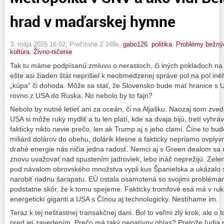
hrad v maďarskej hymne
3. mája 2025 16:02
, Prečítané 2 349x,
gabo126
,
politika
,
Problémy bežnýc
kultúra
,
Živno-ničenie
Tak tu máme podpísanú zmluvu o nerastoch, či iných pokladoch na 
ešte asi žiaden štát neprišiel k neobmedzenej správe pol na pol in
„kúpa“ či dohoda. Môže sa stať, že Slovensko bude mať hranice s U
rovno z USA do Ruska. No nebolo by to fajn?
Nebolo by nutné letieť ani za oceán, či na Aljašku. Naozaj som zved
USA si môže ruky mydliť a tu len platí, kde sa dvaja bijú, tretí vyhrá
fakticky nikto nevie prečo, len ak Trump aj s jeho clami. Číne to bud
miliárd dolárov do obehu, dolárik klesne a fakticky nepriamo ovplyv
drahé energie nás ničia jedna radosť. Nemci aj s Green dealom sa
znovu uvažovať nad spustením jadroviek, lebo ináč neprežijú. Ze
pod návalom obrovského množstva vypli kus Španielska a ukázalo s
narobiť riadnu šarapatu. EÚ ostala osamotená so svojimi problémam
podstatne skôr, že k tomu spejeme. Fakticky tromfové esá má v r
energetickí giganti a USA s Čínou aj technologicky. Nestíhame im.
Teraz k tej nešťastnej transakčnej dani. Bol to veľmi zlý krok, ale 
pred jej zavedením. Prečo má taký negatívny ohlas? Pretože ľudia 