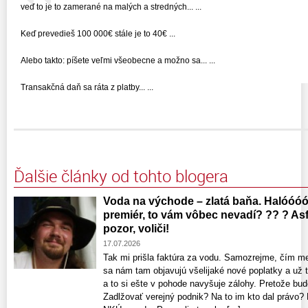
veď to je to zamerané na malých a stredných... ...
Keď prevedieš 100 000€ stále je to 40€ ...
Alebo takto: píšete veľmi všeobecne a možno sa... ...
Transakčná daň sa ráta z platby... ...
Ďalšie články od tohto blogera
Voda na východe – zlatá baňa. Halóóóó
premiér, to vám vôbec nevadí? ?? ? Asfa
pozor, voliči!
17.07.2026
Tak mi prišla faktúra za vodu. Samozrejme, čím m
sa nám tam objavujú všelijaké nové poplatky a už 
a to si ešte v pohode navyšuje zálohy. Pretože bud
Zadlžovať verejný podnik? Na to im kto dal právo