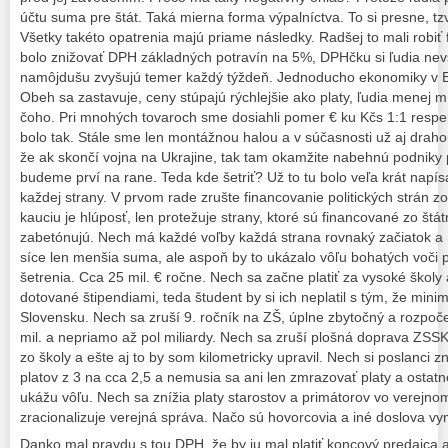
účtu suma pre štát. Taká mierna forma výpalníctva. To si presne, tzv
Všetky takéto opatrenia majú priame následky. Radšej to mali robi
bolo znižovať DPH základných potravín na 5%, DPHčku si ľudia nevší
namôjdušu zvyšujú temer každý týždeň. Jednoducho ekonomiky v E
Obeh sa zastavuje, ceny stúpajú rýchlejšie ako platy, ľudia menej m
čoho. Pri mnohých tovaroch sme dosiahli pomer € ku Kčs 1:1 respekt
bolo tak. Stále sme len montážnou halou a v súčasnosti už aj drahou
že ak skončí vojna na Ukrajine, tak tam okamžite nabehnú podniky 
budeme prví na rane. Teda kde šetriť? Už to tu bolo veľa krát nap
každej strany. V prvom rade zrušte financovanie politických strán 
kauciu je hlúposť, len protežuje strany, ktoré sú financované zo št
zabetónujú. Nech má každé voľby každá strana rovnaký začiatok a 
síce len menšia suma, ale aspoň by to ukázalo vôľu bohatých voči p
šetrenia. Cca 25 mil. € ročne. Nech sa začne platiť za vysoké škol
dotované štipendiami, teda študent by si ich neplatil s tým, že mini
Slovensku. Nech sa zruší 9. ročník na ZŠ, úplne zbytočný a rozpoče
mil. a nepriamo až pol miliardy. Nech sa zruší plošná doprava ZSSK
zo školy a ešte aj to by som kilometricky upravil. Nech si poslanci zn
platov z 3 na cca 2,5 a nemusia sa ani len zmrazovať platy a osta
ukážu vôľu. Nech sa znížia platy starostov a primátorov vo verejn
zracionalizuje verejná správa. Načo sú hovorcovia a iné doslova v
Danko mal pravdu s tou DPH, že by ju mal platiť koncový predajca 