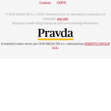
Cookies
GDPR
© OUR MEDIA SR a. s. 2026. Autorské práva sú vyhradené a vykonáva ich
vydavateľ,
viac info
.
Blogovací systém Blog.Pravda.sk beží na technológií Wordpress.
Kompletný video servis pre OUR MEDIA SR a.s. zabezpečuje
ARBERTO GROUP
s.r.o.
.