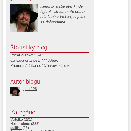
Keramik a zberateľ kinder
figúrok, ak ich máte doma
odložené v krabici, nejako
sa dohodneme.
Štatistiky blogu
Počet článkov: 697
Celková čítanosť: 4443065x
Priemerná čítanosť článkov: 6375x
Autor blogu
gabo126
Kategórie
Matelko
(231)
Nezaradené
(388)
politika
(53)