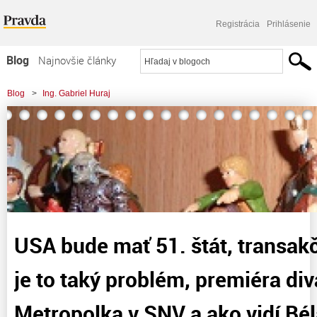
Registrácia
Prihlásenie
Blog
Najnovšie články
Najčítanejšie články
Blog
>
Ing. Gabriel Huraj
Najkomentovanejšie články
>
USA bude mať 51. štát, transakčná daň a prečo je to taký problém, premiéra
Zoznam blogov
divadelnej hry Metropolka
Komerčné blogy
USA bude mať 51. štát, transak
je to taký problém, premiéra div
Metropolka v SNV a ako vidí Bél