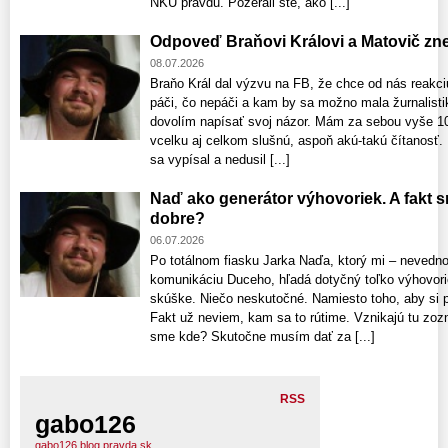
NKÚ pravdu. Pozerali ste, ako [...]
Odpoveď Braňovi Královi a Matovič zne
08.07.2026
Braňo Král dal výzvu na FB, že chce od nás reakc
páči, čo nepáči a kam by sa možno mala žurnalisti
dovolím napísať svoj názor. Mám za sebou vyše 10
vcelku aj celkom slušnú, aspoň akú-takú čítanosť
sa vypísal a nedusil [...]
Naď ako generátor výhovoriek. A fakt 
dobre?
06.07.2026
Po totálnom fiasku Jarka Naďa, ktorý mi – nevedno
komunikáciu Duceho, hľadá dotyčný toľko výhovori
skúške. Niečo neskutočné. Namiesto toho, aby si pri
Fakt už neviem, kam sa to rútime. Vznikajú tu zo
sme kde? Skutočne musím dať za [...]
RSS
gabo126
gabo126.blog.pravda.sk