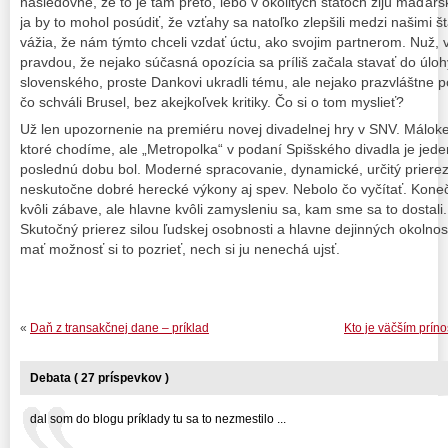
nasledovne, že to je tam preto, lebo v okolitých štátoch žijú maďar
ja by to mohol posúdiť, že vzťahy sa natoľko zlepšili medzi našimi š
vážia, že nám týmto chceli vzdať úctu, ako svojim partnerom. Nuž, 
pravdou, že nejako súčasná opozícia sa príliš začala stavať do úloh
slovenského, proste Dankovi ukradli tému, ale nejako prazvláštne 
čo schváli Brusel, bez akejkoľvek kritiky. Čo si o tom myslieť?
Už len upozornenie na premiéru novej divadelnej hry v SNV. Málok
ktoré chodíme, ale „Metropolka“ v podaní Spišského divadla je jede
poslednú dobu bol. Moderné spracovanie, dynamické, určitý priere
neskutočne dobré herecké výkony aj spev. Nebolo čo vyčítať. Koneč
kvôli zábave, ale hlavne kvôli zamysleniu sa, kam sme sa to dostali
Skutočný prierez silou ľudskej osobnosti a hlavne dejinných okolnos
mať možnosť si to pozrieť, nech si ju nenechá ujsť.
«
Daň z transakčnej dane – príklad
Kto je väčším prín
Debata ( 27 príspevkov )
dal som do blogu príklady tu sa to nezmestilo ...