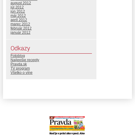
august 2012
júl 2012
jún 2012
máj 2012
apríl 2012
marec 2012
február 2012
január 2012
Odkazy
Fotoblog
Najlepšie recepty
Pravda.sk
TV program
Všetko o víne