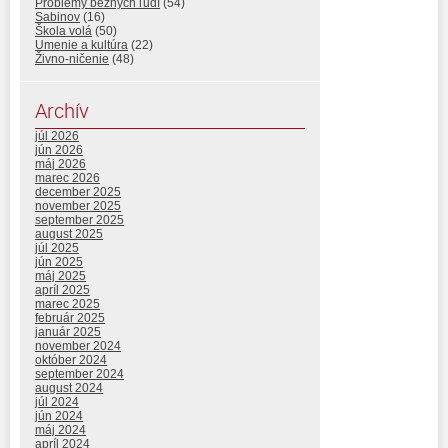
Problémy bežných ľudí
(54)
Sabinov
(16)
Škola volá
(50)
Umenie a kultúra
(22)
Živno-ničenie
(48)
Archív
júl 2026
jún 2026
máj 2026
marec 2026
december 2025
november 2025
september 2025
august 2025
júl 2025
jún 2025
máj 2025
apríl 2025
marec 2025
február 2025
január 2025
november 2024
október 2024
september 2024
august 2024
júl 2024
jún 2024
máj 2024
apríl 2024