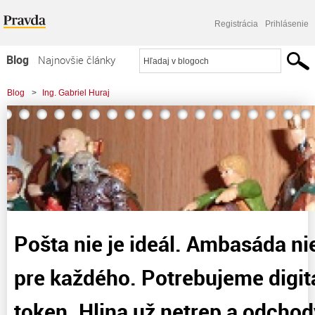
Registrácia
Prihlásenie
Blog
Najnovšie články
Najčítanejšie články
Blog
>
Ing. Gabriel Huraj
Najkomentovanejšie články
>
Pošta nie je ideál. Ambasáda nie je riešenie pre každého. Potrebujeme
Zoznam blogov
digitálny volebný token.
Komerčné blogy
Pošta nie je ideál. Ambasáda nie
pre každého. Potrebujeme digit
token. Hlina už netrep a odcho