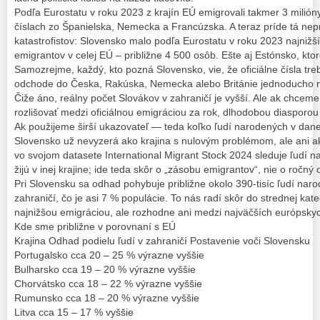
Podľa Eurostatu v roku 2023 z krajín EÚ emigrovali takmer 3 milióny
číslach zo Španielska, Nemecka a Francúzska. A teraz príde tá ne
katastrofistov: Slovensko malo podľa Eurostatu v roku 2023 najnižší
emigrantov v celej EÚ – približne 4 500 osôb. Ešte aj Estónsko, kto
Samozrejme, každý, kto pozná Slovensko, vie, že oficiálne čísla treb
odchode do Česka, Rakúska, Nemecka alebo Británie jednoducho ne
Čiže áno, reálny počet Slovákov v zahraničí je vyšší. Ale ak chcem
rozlišovať medzi oficiálnou emigráciou za rok, dlhodobou diasporou
Ak použijeme širší ukazovateľ — teda koľko ľudí narodených v danej
Slovensko už nevyzerá ako krajina s nulovým problémom, ale ani 
vo svojom datasete International Migrant Stock 2024 sleduje ľudí na
žijú v inej krajine; ide teda skôr o „zásobu emigrantov“, nie o ročný
Pri Slovensku sa odhad pohybuje približne okolo 390-tisíc ľudí nar
zahraničí, čo je asi 7 % populácie. To nás radí skôr do strednej kat
najnižšou emigráciou, ale rozhodne ani medzi najväčších európskyc
Kde sme približne v porovnaní s EÚ
Krajina Odhad podielu ľudí v zahraničí Postavenie voči Slovensku
Portugalsko cca 20 – 25 % výrazne vyššie
Bulharsko cca 19 – 20 % výrazne vyššie
Chorvátsko cca 18 – 22 % výrazne vyššie
Rumunsko cca 18 – 20 % výrazne vyššie
Litva cca 15 – 17 % vyššie