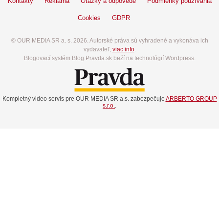
Kontakty
Reklama
Otázky a odpovede
Podmienky používania
Cookies
GDPR
© OUR MEDIA SR a. s. 2026. Autorské práva sú vyhradené a vykonáva ich
vydavateľ,
viac info
.
Blogovací systém Blog.Pravda.sk beží na technológií Wordpress.
Kompletný video servis pre OUR MEDIA SR a.s. zabezpečuje
ARBERTO GROUP
s.r.o.
.