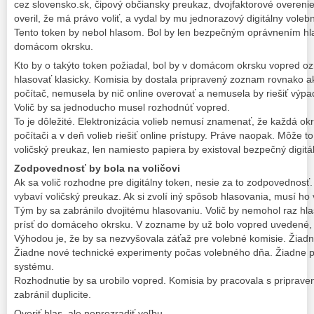
cez slovensko.sk, čipový občiansky preukaz, dvojfaktorové overenie 
overil, že má právo voliť, a vydal by mu jednorazový digitálny voleb
Tento token by nebol hlasom. Bol by len bezpečným oprávnením h
domácom okrsku.
Kto by o takýto token požiadal, bol by v domácom okrsku vopred oz
hlasovať klasicky. Komisia by dostala pripravený zoznam rovnako 
počítač, nemusela by nič online overovať a nemusela by riešiť výpad
Volič by sa jednoducho musel rozhodnúť vopred.
To je dôležité. Elektronizácia volieb nemusí znamenať, že každá ok
počítači a v deň volieb riešiť online prístupy. Práve naopak. Môže
voličský preukaz, len namiesto papiera by existoval bezpečný digitá
Zodpovednosť by bola na voličovi
Ak sa volič rozhodne pre digitálny token, nesie za to zodpovednosť
vybaví voličský preukaz. Ak si zvolí iný spôsob hlasovania, musí ho 
Tým by sa zabránilo dvojitému hlasovaniu. Volič by nemohol raz hl
prísť do domáceho okrsku. V zozname by už bolo vopred uvedené,
Výhodou je, že by sa nezvyšovala záťaž pre volebné komisie. Žiadn
Žiadne nové technické experimenty počas volebného dňa. Žiadne p
systému.
Rozhodnutie by sa urobilo vopred. Komisia by pracovala s pripr
zabránil duplicite.
Overiť hlas, ale neprezradiť voľbu