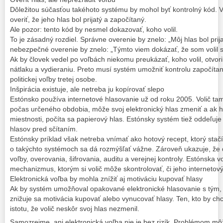
Dôležitou súčasťou takéhoto systému by mohol byť kontrolný kód. Vo
overiť, že jeho hlas bol prijatý a započítaný.
Ale pozor: tento kód by nesmel dokazovať, koho volil.
To je zásadný rozdiel. Správne overenie by znelo: „Môj hlas bol pri
nebezpečné overenie by znelo: „Týmto viem dokázať, že som volil s
Ak by človek vedel po voľbách niekomu preukázať, koho volil, otvori
nátlaku a vydieraniu. Preto musí systém umožniť kontrolu započítan
politickej voľby tretej osobe.
Inšpirácia existuje, ale netreba ju kopírovať slepo
Estónsko používa internetové hlasovanie už od roku 2005. Volič ta
počas určeného obdobia, môže svoj elektronický hlas zmeniť a ak h
miestnosti, počíta sa papierový hlas. Estónsky systém tiež oddeľuj
hlasov pred sčítaním.
Estónsky príklad však netreba vnímať ako hotový recept, ktorý stač
o takýchto systémoch sa dá rozmýšľať vážne. Zároveň ukazuje, že 
voľby, overovania, šifrovania, auditu a verejnej kontroly. Estónska 
mechanizmus, ktorým si volič môže skontrolovať, či jeho internetový 
Elektronická voľba by mohla znížiť aj motiváciu kupovať hlasy
Ak by systém umožňoval opakované elektronické hlasovanie s tým, ž
znižuje sa motivácia kupovať alebo vynucovať hlasy. Ten, kto by chc
istotu, že volič neskôr svoj hlas nezmenil.
Samozrejme, ani elektronická voľba nie je bez rizík. Problémom mô