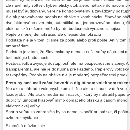
zle navrhnutý softvér, kybernetický útok alebo nátlak v domácom pr
musel byť auditovaný, verejne kontrolovateľný a zavádzaný postup
Ale ak porovnávame podpis na obálke s kombináciou čipového obč
dvojfaktorového overenia, autentifikátora, jednorazového tokenu, ši
elektronické riešenie môže byť do budúcnosti výrazne silnejšie.
Nejde o menej demokracie, ale o lepšiu demokraciu
Podstata nie je v tom, či sme za poštu alebo proti pošte. Ani v tom
ambasádam.
Podstata je v tom, že Slovensko by nemalo riešiť voľby nástrojmi min
technológie budúcnosti.
Poštová voľba zvyšuje dostupnosť, ale má bezpečnostné slabiny.
transparentná, ale nie je dostupná pre každého. Papierový voličský
ťažkopádny. Podpis na obálke nie je moderný bezpečnostný prvok.
Preto by sme mali začať hovoriť o digitálnom volebnom tokene
Nie ako o náhrade volebných komisií. Nie ako o chaose v deň volie
každej obci. Ale ako o modernom nástroji, ktorý by nahradil papierov
duplicity, umožnil hlasovať mimo domáceho okrsku a časom mohol
elektronickej voľby.
Spor o voľbu zo zahraničia by sa nemal skončiť pri otázke, či pošta 
úzke rozmýšľanie.
Skutočná otázka znie: