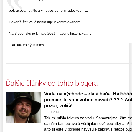
pokračovanie: No a v neposlednom rade, kde... ...
Hovoríš, že: Volič nehlasuje v kontrolovanom... ...
Na Slovensku je k máju 2026 hlásený historicky... ...
130 000 volných miest ...
Ďalšie články od tohto blogera
Voda na východe – zlatá baňa. Halóóóó
premiér, to vám vôbec nevadí? ?? ? Asfa
pozor, voliči!
17.07.2026
Tak mi prišla faktúra za vodu. Samozrejme, čím m
sa nám tam objavujú všelijaké nové poplatky a už 
a to si ešte v pohode navyšuje zálohy. Pretože bud