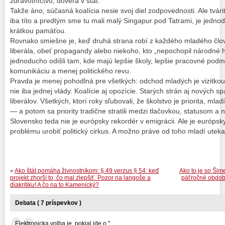
zdravotníctvo, dôvera v štát.
Takže áno, súčasná koalícia nesie svoj diel zodpovednosti. Ale tvári
iba títo a predtým sme tu mali malý Singapur pod Tatrami, je jedno
krátkou pamäťou.
Rovnako smiešne je, keď druhá strana robí z každého mladého člov
liberála, obeť propagandy alebo niekoho, kto „nepochopil národné 
jednoducho odišli tam, kde majú lepšie školy, lepšie pracovné podm
komunikáciu a menej politického revu.
Pravda je menej pohodlná pre všetkých: odchod mladých je vizitkou 
nie iba jednej vlády. Koalície aj opozície. Starých strán aj nových sp
liberálov. Všetkých, ktorí roky sľubovali, že školstvo je priorita, mladí
— a potom sa priority tradične stratili medzi tlačovkou, statusom a
Slovensko teda nie je európsky rekordér v emigrácii. Ale je európsk
problému urobiť politický cirkus. A možno práve od toho mladí uteka
«
Ako štát pomáha živnostníkom: § 49 verzus § 54: keď
Ako to je so Šim
projekt zhorší to, čo mal zlepšiť. Pozor na langoše a
päťročné obdobi
diakritiku! A čo na to Kamenický?
Debata ( 7 príspevkov )
Elektronicka volba je, pokial ide o "... ...