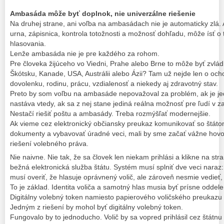
Ambasáda môže byť doplnok, nie univerzálne riešenie
Na druhej strane, ani voľba na ambasádach nie je automaticky zlá.
urna, zápisnica, kontrola totožnosti a možnosť dohľadu, môže ísť o
hlasovania.
Lenže ambasáda nie je pre každého za rohom.
Pre človeka žijúceho vo Viedni, Prahe alebo Brne to môže byť zvládn
Škótsku, Kanade, USA, Austrálii alebo Ázii? Tam už nejde len o ocho
dovolenku, rodinu, prácu, vzdialenosť a niekedy aj zdravotný stav.
Preto by som voľbu na ambasáde nepovažoval za problém, ak je j
nastáva vtedy, ak sa z nej stane jediná reálna možnosť pre ľudí v za
Nestačí riešiť poštu a ambasády. Treba rozmýšľať modernejšie.
Ak vieme cez elektronický občiansky preukaz komunikovať so štáto
dokumenty a vybavovať úradné veci, mali by sme začať vážne hovo
riešení volebného práva.
Nie naivne. Nie tak, že sa človek len niekam prihlási a klikne na stra
bežná elektronická služba štátu. Systém musí splniť dve veci naraz:
musí overiť, že hlasuje oprávnený volič, ale zároveň nesmie vedieť, k
To je základ. Identita voliča a samotný hlas musia byť prísne oddel
Digitálny volebný token namiesto papierového voličského preukazu
Jedným z riešení by mohol byť digitálny volebný token.
Fungovalo by to jednoducho. Volič by sa vopred prihlásil cez štátnu 