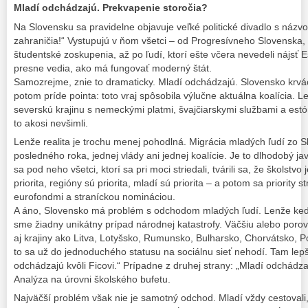
Mladí odchádzajú. Prekvapenie storočia?
Na Slovensku sa pravidelne objavuje veľké politické divadlo s názv
zahraničia!“ Vystupujú v ňom všetci – od Progresívneho Slovenska, 
študentské zoskupenia, až po ľudí, ktorí ešte včera nevedeli nájsť
presne vedia, ako má fungovať moderný štát.
Samozrejme, znie to dramaticky. Mladí odchádzajú. Slovensko krvác
potom príde pointa: toto vraj spôsobila výlučne aktuálna koalícia. 
severskú krajinu s nemeckými platmi, švajčiarskymi službami a estón
to akosi nevšimli.
Lenže realita je trochu menej pohodlná. Migrácia mladých ľudí zo S
posledného roka, jednej vlády ani jednej koalície. Je to dlhodobý jav,
sa pod neho všetci, ktorí sa pri moci striedali, tvárili sa, že školstvo 
priorita, regióny sú priorita, mladí sú priorita – a potom sa priority s
eurofondmi a straníckou nomináciou.
A áno, Slovensko má problém s odchodom mladých ľudí. Lenže keď
sme žiadny unikátny prípad národnej katastrofy. Väčšiu alebo porov
aj krajiny ako Litva, Lotyšsko, Rumunsko, Bulharsko, Chorvátsko, Po
to sa už do jednoduchého statusu na sociálnu sieť nehodí. Tam lepš
odchádzajú kvôli Ficovi.“ Prípadne z druhej strany: „Mladí odchádzaj
Analýza na úrovni školského bufetu.
Najväčší problém však nie je samotný odchod. Mladí vždy cestovali, 