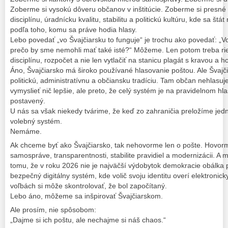
Zoberme si vysokú dôveru občanov v inštitúcie. Zoberme si presné p
disciplínu, úradnícku kvalitu, stabilitu a politickú kultúru, kde sa št
podľa toho, komu sa práve hodia hlasy.
Lebo povedať „vo Švajčiarsku to funguje“ je trochu ako povedať: „Vo
prečo by sme nemohli mať také isté?“ Môžeme. Len potom treba rieši
disciplínu, rozpočet a nie len vytlačiť na stanicu plagát s kravou a h
Áno, Švajčiarsko má široko používané hlasovanie poštou. Ale Švajč
politickú, administratívnu a občiansku tradíciu. Tam občan nehlasuje
vymyslieť nič lepšie, ale preto, že celý systém je na pravidelnom hl
postavený.
U nás sa však niekedy tvárime, že keď zo zahraničia preložíme jed
volebný systém.
Nemáme.
Ak chceme byť ako Švajčiarsko, tak nehovorme len o pošte. Hovorme
samospráve, transparentnosti, stabilite pravidiel a modernizácii. 
tomu, že v roku 2026 nie je najväčší výdobytok demokracie obálka p
bezpečný digitálny systém, kde volič svoju identitu overí elektronick
voľbách si môže skontrolovať, že bol započítaný.
Lebo áno, môžeme sa inšpirovať Švajčiarskom.
Ale prosím, nie spôsobom:
„Dajme si ich poštu, ale nechajme si náš chaos.“