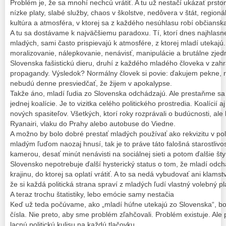
Problém je, že sa mnohí nechcú vrátiť. A tu už nestačí ukázať prst
nízke platy, slabé služby, chaos v školstve, nedôvera v štát, regionál
kultúra a atmosféra, v ktorej sa z každého nesúhlasu robí občiansk
A tu sa dostávame k najväčšiemu paradoxu. Tí, ktorí dnes najhlas
mladých, sami často prispievajú k atmosfére, z ktorej mladí utekajú.
moralizovanie, nálepkovanie, nenávisť, manipulácie a brutálne zjed
Slovenska fašistickú dieru, druhí z každého mladého človeka v zahr
propagandy. Výsledok? Normálny človek si povie: ďakujem pekne, 
nebudú denne presviedčať, že žijem v apokalypse.
Takže áno, mladí ľudia zo Slovenska odchádzajú. Ale prestaňme sa tv
jednej koalície. Je to vizitka celého politického prostredia. Koalícií aj
nových spasiteľov. Všetkých, ktorí roky rozprávali o budúcnosti, ale
Ryanairi, vlaku do Prahy alebo autobuse do Viedne.
A možno by bolo dobré prestať mladých používať ako rekvizitu v pol
mladým ľuďom naozaj hnusí, tak je to práve táto falošná starostlivo
kamerou, desať minút nenávisti na sociálnej sieti a potom ďalšie štyr
Slovensko nepotrebuje ďalší hysterický status o tom, že mladí odc
krajinu, do ktorej sa oplatí vrátiť. A to sa nedá vybudovať ani klams
že si každá politická strana spraví z mladých ľudí vlastný volebný pl
A teraz trochu štatistiky, lebo emócie samy nestačia
Keď už teda počúvame, ako „mladí húfne utekajú zo Slovenska“, bol
čísla. Nie preto, aby sme problém zľahčovali. Problém existuje. Ale 
lacnú politickú kulisu na každú tlačovku.