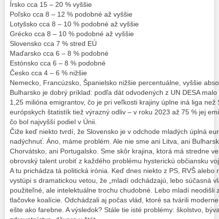
Írsko cca 15 – 20 % vyššie
Poľsko cca 8 – 12 % podobné až vyššie
Lotyšsko cca 8 – 10 % podobné až vyššie
Grécko cca 8 – 10 % podobné až vyššie
Slovensko cca 7 % stred EÚ
Maďarsko cca 6 – 8 % podobné
Estónsko cca 6 – 8 % podobné
Česko cca 4 – 6 % nižšie
Nemecko, Francúzsko, Španielsko nižšie percentuálne, vyššie abso
Bulharsko je dobrý príklad: podľa dát odvodených z UN DESA malo v
1,25 milióna emigrantov, čo je pri veľkosti krajiny úplne iná liga ne
európskych štatistík tiež výrazný odliv – v roku 2023 až 75 % jej 
čo bol najvyšší podiel v Únii.
Čiže keď niekto tvrdí, že Slovensko je v odchode mladých úplná eur
nadýchnuť. Áno, máme problém. Ale nie sme ani Litva, ani Bulhars
Chorvátsko, ani Portugalsko. Sme skôr krajina, ktorá má stredne ve
obrovský talent urobiť z každého problému hysterickú občiansku vo
A tu prichádza tá politická irónia. Keď dnes niekto z PS, RVŠ alebo 
vystúpi s dramatickou vetou, že „mladí odchádzajú, lebo súčasná vl
použiteľné, ale intelektuálne trochu chudobné. Lebo mladí neodišli
tlačovke koalície. Odchádzali aj počas vlád, ktoré sa tvárili moder
ešte ako farebne. A výsledok? Stále tie isté problémy: školstvo, bývan