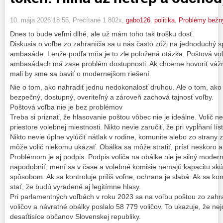
10. mája 2026 18:55
, Prečítané 1 802x,
gabo126
,
politika
,
Problémy bežn
Dnes to bude veľmi dlhé, ale už mám toho tak trošku dosť.
Diskusia o voľbe zo zahraničia sa u nás často zúži na jednoduchý s
ambasáde. Lenže podľa mňa je to zle položená otázka. Poštová voľ
ambasádach má zase problém dostupnosti. Ak chceme hovoriť vážne
mali by sme sa baviť o modernejšom riešení.
Nie o tom, ako nahradiť jednu nedokonalosť druhou. Ale o tom, ako 
bezpečný, dostupný, overiteľný a zároveň zachová tajnosť voľby.
Poštová voľba nie je bez problémov
Treba si priznať, že hlasovanie poštou vôbec nie je ideálne. Volič 
priestore volebnej miestnosti. Nikto nevie zaručiť, že pri vypĺňaní lí
Nikto nevie úplne vylúčiť nátlak v rodine, komunite alebo zo strany
môže volič niekomu ukázať. Obálka sa môže stratiť, prísť neskoro 
Problémom je aj podpis. Podpis voliča na obálke nie je silný mode
napodobniť, mení sa v čase a volebné komisie nemajú kapacitu sk
spôsobom. Ak sa kontroluje príliš voľne, ochrana je slabá. Ak sa kon
stať, že budú vyradené aj legitímne hlasy.
Pri parlamentných voľbách v roku 2023 sa na voľbu poštou zo zahra
voličov a návratné obálky poslalo 58 779 voličov. To ukazuje, že ne
desaťtisíce občanov Slovenskej republiky.