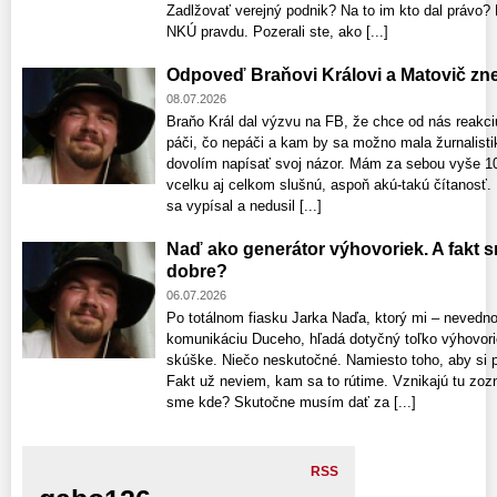
Zadlžovať verejný podnik? Na to im kto dal právo
NKÚ pravdu. Pozerali ste, ako [...]
Odpoveď Braňovi Královi a Matovič zne
08.07.2026
Braňo Král dal výzvu na FB, že chce od nás reakc
páči, čo nepáči a kam by sa možno mala žurnalisti
dovolím napísať svoj názor. Mám za sebou vyše 10
vcelku aj celkom slušnú, aspoň akú-takú čítanosť
sa vypísal a nedusil [...]
Naď ako generátor výhovoriek. A fakt 
dobre?
06.07.2026
Po totálnom fiasku Jarka Naďa, ktorý mi – nevedno
komunikáciu Duceho, hľadá dotyčný toľko výhovori
skúške. Niečo neskutočné. Namiesto toho, aby si pri
Fakt už neviem, kam sa to rútime. Vznikajú tu zo
sme kde? Skutočne musím dať za [...]
RSS