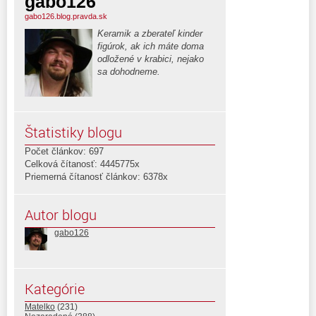
gabo126
gabo126.blog.pravda.sk
Keramik a zberateľ kinder
figúrok, ak ich máte doma
odložené v krabici, nejako
sa dohodneme.
Štatistiky blogu
Počet článkov: 697
Celková čítanosť: 4445775x
Priemerná čítanosť článkov: 6378x
Autor blogu
gabo126
Kategórie
Matelko
(231)