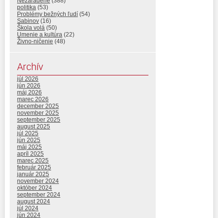
Nezaradené
(388)
politika
(53)
Problémy bežných ľudí
(54)
Sabinov
(16)
Škola volá
(50)
Umenie a kultúra
(22)
Živno-ničenie
(48)
Archív
júl 2026
jún 2026
máj 2026
marec 2026
december 2025
november 2025
september 2025
august 2025
júl 2025
jún 2025
máj 2025
apríl 2025
marec 2025
február 2025
január 2025
november 2024
október 2024
september 2024
august 2024
júl 2024
jún 2024