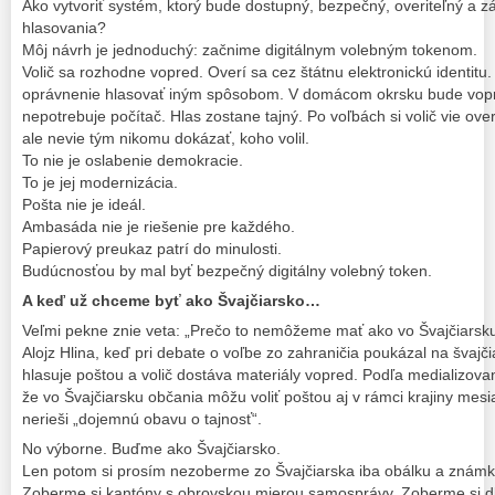
Ako vytvoriť systém, ktorý bude dostupný, bezpečný, overiteľný a z
hlasovania?
Môj návrh je jednoduchý: začnime digitálnym volebným tokenom.
Volič sa rozhodne vopred. Overí sa cez štátnu elektronickú identit
oprávnenie hlasovať iným spôsobom. V domácom okrsku bude vop
nepotrebuje počítač. Hlas zostane tajný. Po voľbách si volič vie over
ale nevie tým nikomu dokázať, koho volil.
To nie je oslabenie demokracie.
To je jej modernizácia.
Pošta nie je ideál.
Ambasáda nie je riešenie pre každého.
Papierový preukaz patrí do minulosti.
Budúcnosťou by mal byť bezpečný digitálny volebný token.
A keď už chceme byť ako Švajčiarsko…
Veľmi pekne znie veta: „Prečo to nemôžeme mať ako vo Švajčiarsku
Alojz Hlina, keď pri debate o voľbe zo zahraničia poukázal na švaj
hlasuje poštou a volič dostáva materiály vopred. Podľa medializova
že vo Švajčiarsku občania môžu voliť poštou aj v rámci krajiny mes
nerieši „dojemnú obavu o tajnosť“.
No výborne. Buďme ako Švajčiarsko.
Len potom si prosím nezoberme zo Švajčiarska iba obálku a známku
Zoberme si kantóny s obrovskou mierou samosprávy. Zoberme si dl