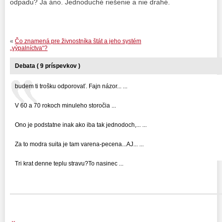
odpadu? Ja áno. Jednoduché riešenie a nie drahé.
«
Čo znamená pre živnostníka štát a jeho systém
„výpalníctva“?
Debata ( 9 príspevkov )
budem ti trošku odporovať. Fajn názor... ...
V 60 a 70 rokoch minuleho storočia ...
Ono je podstatne inak ako iba tak jednodoch,... ...
Za to modra suita je tam varena-pecena...AJ... ...
Tri krat denne teplu stravu?To nasinec ...