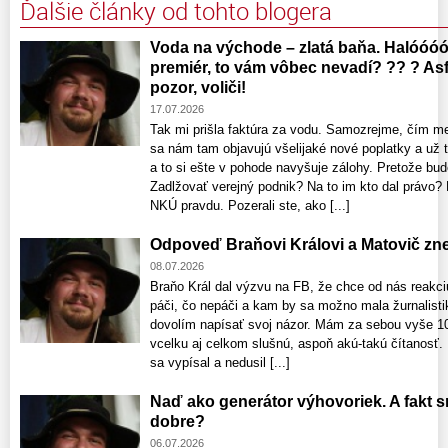
Ďalšie články od tohto blogera
Voda na východe – zlatá baňa. Halóóóó
premiér, to vám vôbec nevadí? ?? ? Asfa
pozor, voliči!
17.07.2026
Tak mi prišla faktúra za vodu. Samozrejme, čím m
sa nám tam objavujú všelijaké nové poplatky a už 
a to si ešte v pohode navyšuje zálohy. Pretože bud
Zadlžovať verejný podnik? Na to im kto dal právo
NKÚ pravdu. Pozerali ste, ako [...]
Odpoveď Braňovi Královi a Matovič zne
08.07.2026
Braňo Král dal výzvu na FB, že chce od nás reakc
páči, čo nepáči a kam by sa možno mala žurnalisti
dovolím napísať svoj názor. Mám za sebou vyše 10
vcelku aj celkom slušnú, aspoň akú-takú čítanosť
sa vypísal a nedusil [...]
Naď ako generátor výhovoriek. A fakt 
dobre?
06.07.2026