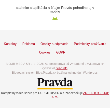
stiahnite si aplikáciu a čítajte Pravdu pohodlne aj v
mobile
Kontakty
Reklama
Otázky a odpovede
Podmienky používania
Cookies
GDPR
© OUR MEDIA SR a. s. 2026. Autorské práva sú vyhradené a vykonáva ich
vydavateľ,
viac info
.
Blogovací systém Blog.Pravda.sk beží na technológií Wordpress.
Kompletný video servis pre OUR MEDIA SR a.s. zabezpečuje
ARBERTO GROUP
s.r.o.
.