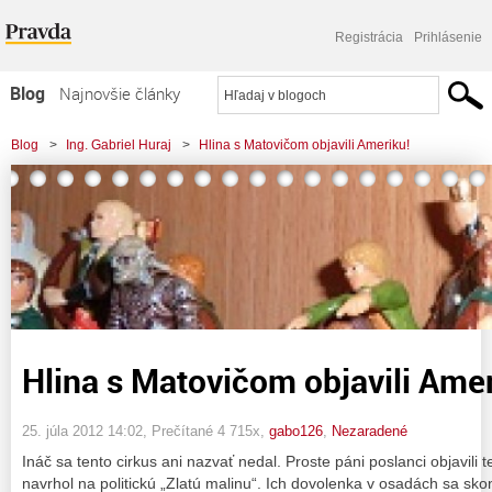
Registrácia
Prihlásenie
Blog
Najnovšie články
Najčítanejšie články
Blog
>
Ing. Gabriel Huraj
>
Hlina s Matovičom objavili Ameriku!
Najkomentovanejšie články
Zoznam blogov
Komerčné blogy
Hlina s Matovičom objavili Amer
25. júla 2012 14:02
, Prečítané 4 715x,
gabo126
,
Nezaradené
Ináč sa tento cirkus ani nazvať nedal. Proste páni poslanci objavili
navrhol na politickú „Zlatú malinu“. Ich dovolenka v osadách sa sk