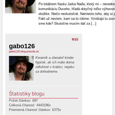
Po totálnom fiasku Jarka Naďa, ktorý mi – nevedno
komunikáciu Duceho, hľadá dotyčný toľko výhovori
skúške. Niečo neskutočné. Namiesto toho, aby si pri
Fakt už neviem, kam sa to rútime. Vznikajú tu zo
sme kde? Skutočne musím dať za [...]
RSS
gabo126
gabo126.blog.pravda.sk
Keramik a zberateľ kinder
figúrok, ak ich máte doma
odložené v krabici, nejako
sa dohodneme.
Štatistiky blogu
Počet článkov: 697
Celková čítanosť: 4443196x
Priemerná čítanosť článkov: 6375x