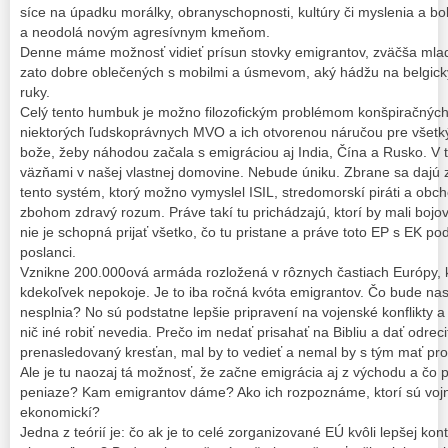
síce na úpadku morálky, obranyschopnosti, kultúry či myslenia a b
a neodolá novým agresívnym kmeňom.
Denne máme možnosť vidieť prísun stovky emigrantov, zväčša mlad
zato dobre oblečených s mobilmi a úsmevom, aký hádžu na belgický
ruky.
Celý tento humbuk je možno filozofickým problémom konšpiračných 
niektorých ľudskoprávnych MVO a ich otvorenou náručou pre všetkýc
bože, žeby náhodou začala s emigráciou aj India, Čína a Rusko. V
väzňami v našej vlastnej domovine. Nebude úniku. Zbrane sa dajú 
tento systém, ktorý možno vymyslel ISIL, stredomorskí piráti a ob
zbohom zdravý rozum. Práve takí tu prichádzajú, ktorí by mali boj
nie je schopná prijať všetko, čo tu pristane a práve toto EP s EK po
poslanci.
Vznikne 200.000ová armáda rozložená v rôznych častiach Európy, 
kdekoľvek nepokoje. Je to iba ročná kvóta emigrantov. Čo bude nas
nesplnia? No sú podstatne lepšie pripravení na vojenské konflikty a
nič iné robiť nevedia. Prečo im nedať prisahať na Bibliu a dať odreci
prenasledovaný kresťan, mal by to vedieť a nemal by s tým mať pr
Ale je tu naozaj tá možnosť, že začne emigrácia aj z východu a čo 
peniaze? Kam emigrantov dáme? Ako ich rozpoznáme, ktorí sú vojno
ekonomickí?
Jedna z teórií je: čo ak je to celé zorganizované EÚ kvôli lepšej 