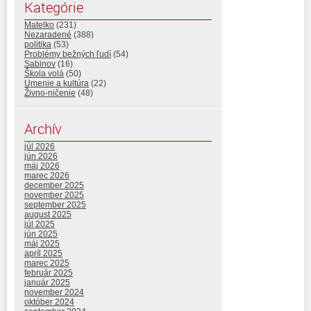
Kategórie
Matelko
(231)
Nezaradené
(388)
politika
(53)
Problémy bežných ľudí
(54)
Sabinov
(16)
Škola volá
(50)
Umenie a kultúra
(22)
Živno-ničenie
(48)
Archív
júl 2026
jún 2026
máj 2026
marec 2026
december 2025
november 2025
september 2025
august 2025
júl 2025
jún 2025
máj 2025
apríl 2025
marec 2025
február 2025
január 2025
november 2024
október 2024