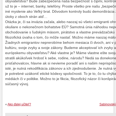
obyvateľstva? Bude zabezpečená naša bezpečnosť s čipmi, kontrol
už to je – internet, banky, telefóny. Proste všetko pre našu „bezp
iné myslenie ako Veľký brat. Dôvodom kontroly budú demonštrácia z
útoky z oboch strán atď…
Otázka je, či sa invázia začala, alebo naozaj sú všetci emigranti o
okuliare o nekonečnom bohatstve EÚ? Samotná únia náhodou nepo
obchodovanie s ľudským mäsom, pirátstvo a vlastne prevádzačskú ma
filozofická úvaha o tom, čo môže nastať. Možno máme naozaj málo i
Žiadnych emigrantov neprerobíme behom mesiaca či dvoch, ani v p
kultúru, svoje zvyky a svoje zákony. Budeme akceptovať ich zvyky a
európskemu obyvateľstvu? Aké vlastne je? Máme vlastne ešte svoju 
stratili akúkoľvek hrdosť k sebe, rodine, národu? Nedá sa donekon
prisťahovalcov, hlavne ak si nevieme poradiť ani s našim neprispô
isté, je nutná rekodifikácia zákonov a ich zjednodušenie. Je nutná v
je potrebné uzákoniť etické kódexy spoločnosti. To je to, čo tu chýba
médiách či v politike. Možno to je fikcia, filozofický názor či konšpir
súčasný vývoj.
«
Ako ďalej učiteľ?
Sabinovský 