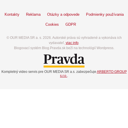
Kontakty
Reklama
Otázky a odpovede
Podmienky používania
Cookies
GDPR
© OUR MEDIA SR a. s. 2026. Autorské práva sú vyhradené a vykonáva ich
vydavateľ,
viac info
.
Blogovací systém Blog.Pravda.sk beží na technológií Wordpress.
Kompletný video servis pre OUR MEDIA SR a.s. zabezpečuje
ARBERTO GROUP
s.r.o.
.