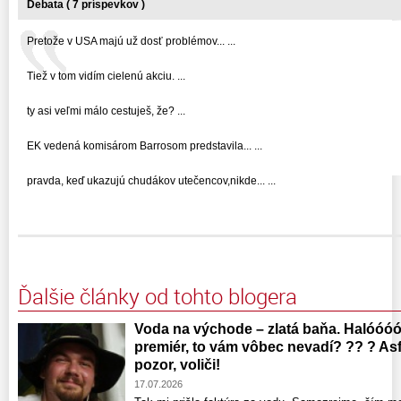
Debata ( 7 príspevkov )
Pretože v USA majú už dosť problémov... ...
Tiež v tom vidím cielenú akciu. ...
ty asi veľmi málo cestuješ, že? ...
EK vedená komisárom Barrosom predstavila... ...
pravda, keď ukazujú chudákov utečencov,nikde... ...
Ďalšie články od tohto blogera
Voda na východe – zlatá baňa. Halóóóó
premiér, to vám vôbec nevadí? ?? ? Asfa
pozor, voliči!
17.07.2026