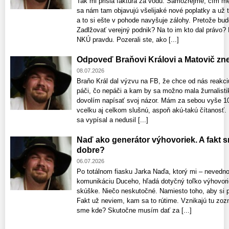
Tak mi prišla faktúra za vodu. Samozrejme, čím m
sa nám tam objavujú všelijaké nové poplatky a už 
a to si ešte v pohode navyšuje zálohy. Pretože bud
Zadlžovať verejný podnik? Na to im kto dal právo
NKÚ pravdu. Pozerali ste, ako [...]
Odpoveď Braňovi Královi a Matovič zne
08.07.2026
Braňo Král dal výzvu na FB, že chce od nás reakc
páči, čo nepáči a kam by sa možno mala žurnalisti
dovolím napísať svoj názor. Mám za sebou vyše 10
vcelku aj celkom slušnú, aspoň akú-takú čítanosť
sa vypísal a nedusil [...]
Naď ako generátor výhovoriek. A fakt 
dobre?
06.07.2026
Po totálnom fiasku Jarka Naďa, ktorý mi – nevedno
komunikáciu Duceho, hľadá dotyčný toľko výhovori
skúške. Niečo neskutočné. Namiesto toho, aby si pri
Fakt už neviem, kam sa to rútime. Vznikajú tu zo
sme kde? Skutočne musím dať za [...]