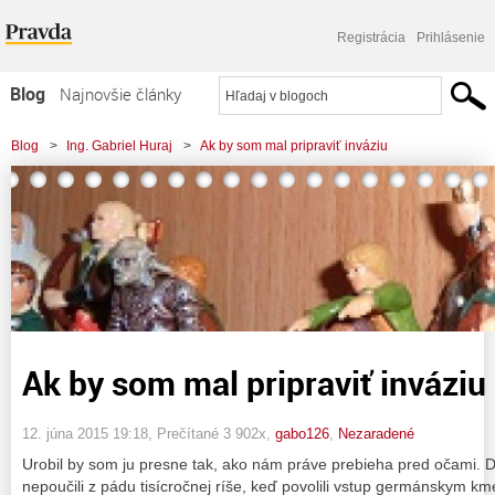
Registrácia
Prihlásenie
Blog
Najnovšie články
Najčítanejšie články
Blog
>
Ing. Gabriel Huraj
>
Ak by som mal pripraviť inváziu
Najkomentovanejšie články
Zoznam blogov
Komerčné blogy
Ak by som mal pripraviť inváziu
12. júna 2015 19:18
, Prečítané 3 902x,
gabo126
,
Nezaradené
Urobil by som ju presne tak, ako nám práve prebieha pred očami. D
nepoučili z pádu tisícročnej ríše, keď povolili vstup germánskym k