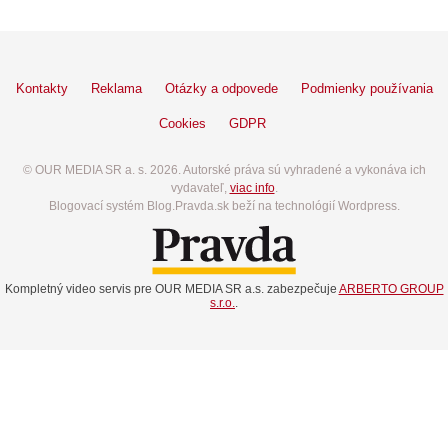
Kontakty
Reklama
Otázky a odpovede
Podmienky používania
Cookies
GDPR
© OUR MEDIA SR a. s. 2026. Autorské práva sú vyhradené a vykonáva ich
vydavateľ,
viac info
.
Blogovací systém Blog.Pravda.sk beží na technológií Wordpress.
Kompletný video servis pre OUR MEDIA SR a.s. zabezpečuje
ARBERTO GROUP
s.r.o.
.