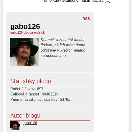
sme kde? Skutočne musím dať za [...]
RSS
gabo126
gabo126.blog.pravda.sk
Keramik a zberateľ kinder
figúrok, ak ich máte doma
odložené v krabici, nejako
sa dohodneme.
Štatistiky blogu
Počet článkov: 697
Celková čítanosť: 4446321x
Priemerná čítanosť článkov: 6379x
Autor blogu
gabo126