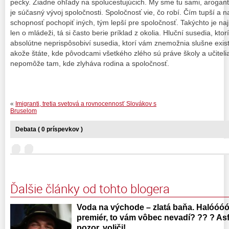
pecky. Žiadne ohľady na spolucestujúcich. My sme tu sami, arogant
je súčasný vývoj spoločnosti. Spoločnosť vie, čo robí. Čím tupší a 
schopnosť pochopiť iných, tým lepší pre spoločnosť. Takýchto je naj
len o mládeži, tá si často berie príklad z okolia. Hluční susedia, kt
absolútne neprispôsobiví susedia, ktorí vám znemožnia slušne exis
akože štáte, kde pôvodcami všetkého zlého sú práve školy a učitelia
nepomôže tam, kde zlyháva rodina a spoločnosť.
«
Imigranti, tretia svetová a rovnocennosť Slovákov s
Bruselom
Debata ( 0 príspevkov )
Ďalšie články od tohto blogera
Voda na východe – zlatá baňa. Halóóóó
premiér, to vám vôbec nevadí? ?? ? Asfa
pozor, voliči!