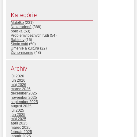
Kategórie
Matelko
(231)
Nezaradené
(388)
politika
(53)
Problémy bežných ľudí
(54)
Sabinov
(16)
Škola volá
(50)
Umenie a kultúra
(22)
Živno-ničenie
(48)
Archív
júl 2026
jún 2026
máj 2026
marec 2026
december 2025
november 2025
september 2025
august 2025
júl 2025
jún 2025
máj 2025
apríl 2025
marec 2025
február 2025
január 2025