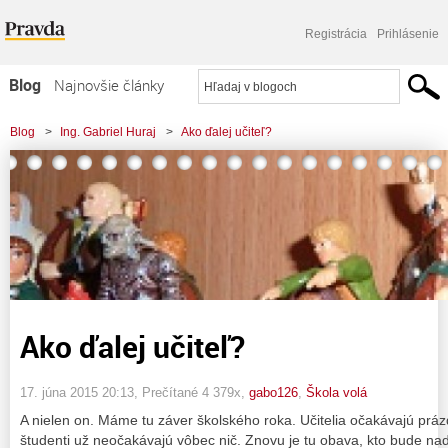
Registrácia
Prihlásenie
Blog
Najnovšie články
Najčítanejšie články
Blog
>
Ing. Gabriel Huraj
>
Ako ďalej učiteľ?
Najkomentovanejšie články
Zoznam blogov
Komerčné blogy
Ako ďalej učiteľ?
17. júna 2015 20:13
, Prečítané 4 379x,
gabo126
,
Škola volá
A nielen on. Máme tu záver školského roka. Učitelia očakávajú práz
študenti už neočakávajú vôbec nič. Znovu je tu obava, kto bude na