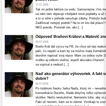
17.07.2026
Tak mi prišla faktúra za vodu. Samozrejme, čím m
sa nám tam objavujú všelijaké nové poplatky a už 
a to si ešte v pohode navyšuje zálohy. Pretože bud
Zadlžovať verejný podnik? Na to im kto dal právo
NKÚ pravdu. Pozerali ste, ako [...]
Odpoveď Braňovi Královi a Matovič zne
08.07.2026
Braňo Král dal výzvu na FB, že chce od nás reakc
páči, čo nepáči a kam by sa možno mala žurnalisti
dovolím napísať svoj názor. Mám za sebou vyše 10
vcelku aj celkom slušnú, aspoň akú-takú čítanosť
sa vypísal a nedusil [...]
Naď ako generátor výhovoriek. A fakt 
dobre?
06.07.2026
Po totálnom fiasku Jarka Naďa, ktorý mi – nevedno
komunikáciu Duceho, hľadá dotyčný toľko výhovori
skúške. Niečo neskutočné. Namiesto toho, aby si pri
Fakt už neviem, kam sa to rútime. Vznikajú tu zo