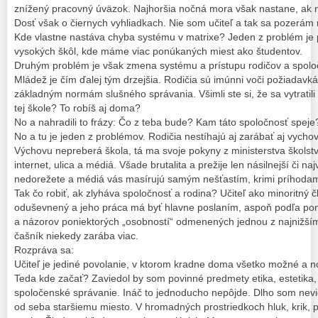
znížený pracovný úväzok. Najhoršia nočná mora však nastane, ak 
Dosť však o čiernych vyhliadkach. Nie som učiteľ a tak sa pozerám
Kde vlastne nastáva chyba systému v matrixe? Jeden z problém je 
vysokých škôl, kde máme viac ponúkaných miest ako študentov.
Druhým problém je však zmena systému a prístupu rodičov a spolo
Mládež je čím ďalej tým drzejšia. Rodičia sú imúnni voči požiadavká
základným normám slušného správania. Všimli ste si, že sa vytratili 
tej škole? To robíš aj doma?
No a nahradili to frázy: Čo z teba bude? Kam táto spoločnosť speje
No a tu je jeden z problémov. Rodičia nestíhajú aj zarábať aj vycho
Výchovu nepreberá škola, tá ma svoje pokyny z ministerstva školst
internet, ulica a médiá. Všade brutalita a prežije len násilnejší či na
nedorežete a médiá vás masírujú samým nešťastím, krimi príhodami 
Tak čo robiť, ak zlyháva spoločnosť a rodina? Učiteľ ako minoritný č
oduševnený a jeho práca má byť hlavne poslaním, aspoň podľa poni
a názorov poniektorých „osobností“ odmenených jednou z najnižší
čašník niekedy zarába viac.
Rozpráva sa:
Učiteľ je jediné povolanie, v ktorom kradne doma všetko možné a no
Teda kde začať? Zaviedol by som povinné predmety etika, estetika, 
spoločenské správanie. Ináč to jednoducho nepôjde. Dlho som nevi
od seba staršiemu miesto. V hromadných prostriedkoch hluk, krik, p