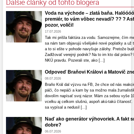
Ďalšie články od tohto blogera
Voda na východe – zlatá baňa. Halóóóó
premiér, to vám vôbec nevadí? ?? ? Asfa
pozor, voliči!
17.07.2026
Tak mi prišla faktúra za vodu. Samozrejme, čím m
sa nám tam objavujú všelijaké nové poplatky a už 
a to si ešte v pohode navyšuje zálohy. Pretože bud
Zadlžovať verejný podnik? Na to im kto dal právo
NKÚ pravdu. Pozerali ste, ako [...]
Odpoveď Braňovi Královi a Matovič zne
08.07.2026
Braňo Král dal výzvu na FB, že chce od nás reakc
páči, čo nepáči a kam by sa možno mala žurnalisti
dovolím napísať svoj názor. Mám za sebou vyše 10
vcelku aj celkom slušnú, aspoň akú-takú čítanosť
sa vypísal a nedusil [...]
Naď ako generátor výhovoriek. A fakt 
dobre?
06.07.2026