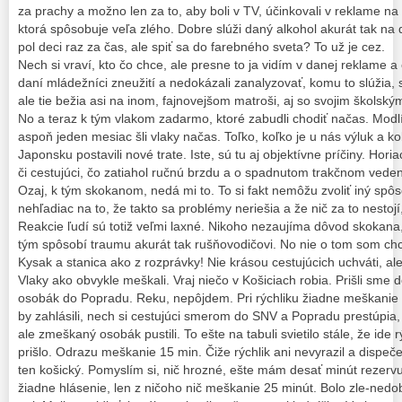
za prachy a možno len za to, aby boli v TV, účinkovali v reklame n
ktorá spôsobuje veľa zlého. Dobre slúži daný alkohol akurát tak na d
pol deci raz za čas, ale spiť sa do farebného sveta? To už je cez.
Nech si vraví, kto čo chce, ale presne to ja vidím v danej reklame a 
daní mládežníci zneužití a nedokázali zanalyzovať, komu to slúžia, s
ale tie bežia asi na inom, fajnovejšom matroši, aj so svojim školsk
No a teraz k tým vlakom zadarmo, ktoré zabudli chodiť načas. Modl
aspoň jeden mesiac šli vlaky načas. Toľko, koľko je u nás výluk a ko
Japonsku postavili nové trate. Iste, sú tu aj objektívne príčiny. Hor
či cestujúci, čo zatiahol ručnú brzdu a o spadnutom trakčnom veden
Ozaj, k tým skokanom, nedá mi to. To si fakt nemôžu zvoliť iný spôs
nehľadiac na to, že takto sa problémy neriešia a že nič za to nestojí,
Reakcie ľudí sú totiž veľmi laxné. Nikoho nezaujíma dôvod skokana,
tým spôsobí traumu akurát tak rušňovodičovi. No nie o tom som chc
Kysak a stanica ako z rozprávky! Nie krásou cestujúcich uchváti, al
Vlaky ako obvykle meškali. Vraj niečo v Košiciach robia. Prišli sm
osobák do Popradu. Reku, nepôjdem. Pri rýchliku žiadne meškanie n
by zahlásili, nech si cestujúci smerom do SNV a Popradu prestúpia,
ale zmeškaný osobák pustili. To ešte na tabuli svietilo stále, že ide
prišlo. Odrazu meškanie 15 min. Čiže rýchlik ani nevyrazil a dispeč
ten košický. Pomyslím si, nič hrozné, ešte mám desať minút rezer
žiadne hlásenie, len z ničoho nič meškanie 25 minút. Bolo zle-nedob