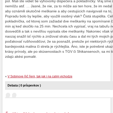
pol. Mali ste vidieť tie výhovorky dispečera a pokladníčky. Vraj sme 
nemôžu atď. … Jasné, že nie, za to môže asi ten hore, že im nedal 
aby oznámili skutočné meškanie a aby cestujúcich navigovali na to
Popradu bolo by lepšie, aby využili osobný vlak? Čistá stupidita. Ce
pokladníčka, od ktorej som zažiadal dve meškanky na spomínané ča
min aj keď skočilo na 25 min. Nechcela ich vypísať, vraj na tabuľu n
dosvedčili a tak s nevôľou vypísala obe meškanky. Nakoniec však v
naozaj snažil ísť rýchlo a znižoval stratu času a dal mi tých mojich
poďakovať rušňovodičovi, že sa posnažil, pretože pri niektorých rýc
bardejovská malina či strela je rýchlejšia. Áno, iste je potrebné uka
krásy prírody, ale po skúsenostiach s TGV či Shikansenoch, sa mi 
zdajú akési pomalé.
«
V Sobinove ňič ňeni, tak jak i na calim vichodze
Debata ( 0 príspevkov )