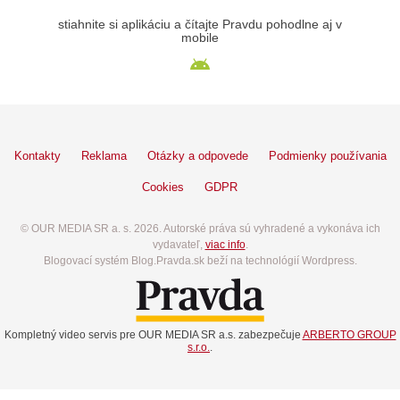
stiahnite si aplikáciu a čítajte Pravdu pohodlne aj v
mobile
Kontakty
Reklama
Otázky a odpovede
Podmienky používania
Cookies
GDPR
© OUR MEDIA SR a. s. 2026. Autorské práva sú vyhradené a vykonáva ich
vydavateľ,
viac info
.
Blogovací systém Blog.Pravda.sk beží na technológií Wordpress.
Kompletný video servis pre OUR MEDIA SR a.s. zabezpečuje
ARBERTO GROUP
s.r.o.
.