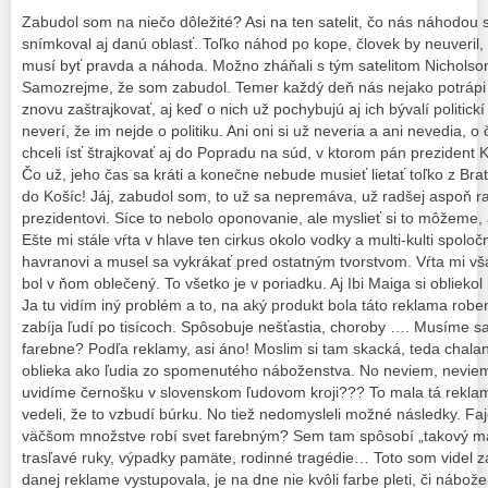
Zabudol som na niečo dôležité? Asi na ten satelit, čo nás náhodou
snímkoval aj danú oblasť. Toľko náhod po kope, človek by neuveril, 
musí byť pravda a náhoda. Možno zháňali s tým satelitom Nicholso
Samozrejme, že som zabudol. Temer každý deň nás nejako potrápi 
znovu zaštrajkovať, aj keď o nich už pochybujú aj ich bývalí politick
neverí, že im nejde o politiku. Ani oni si už neveria a ani nevedia, o
chceli ísť štrajkovať aj do Popradu na súd, v ktorom pán prezident K
Čo už, jeho čas sa kráti a konečne nebude musieť lietať toľko z Bra
do Košíc! Jáj, zabudol som, to už sa nepremáva, už radšej aspoň 
prezidentovi. Síce to nebolo oponovanie, ale myslieť si to môžem
Ešte mi stále vŕta v hlave ten cirkus okolo vodky a multi-kulti spoloč
havranovi a musel sa vykrákať pred ostatným tvorstvom. Vŕta mi však 
bol v ňom oblečený. To všetko je v poriadku. Aj Ibi Maiga si obliekol 
Ja tu vidím iný problém a to, na aký produkt bola táto reklama robe
zabíja ľudí po tisícoch. Spôsobuje nešťastia, choroby …. Musíme sa
farebne? Podľa reklamy, asi áno! Moslim si tam skacká, teda chala
oblieka ako ľudia zo spomenutého náboženstva. No neviem, nevie
uvidíme černošku v slovenskom ľudovom kroji??? To mala tá rekla
vedeli, že to vzbudí búrku. No tiež nedomysleli možné následky. Faj
väčšom množstve robí svet farebným? Sem tam spôsobí „takový mal
trasľavé ruky, výpadky pamäte, rodinné tragédie… Toto som videl za
danej reklame vystupovala, je na dne nie kvôli farbe pleti, či nábo