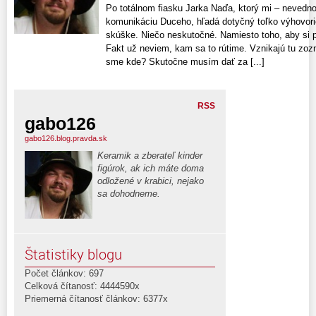
Po totálnom fiasku Jarka Naďa, ktorý mi – nevedno
komunikáciu Duceho, hľadá dotyčný toľko výhovori
skúške. Niečo neskutočné. Namiesto toho, aby si pri
Fakt už neviem, kam sa to rútime. Vznikajú tu zo
sme kde? Skutočne musím dať za [...]
RSS
gabo126
gabo126.blog.pravda.sk
Keramik a zberateľ kinder
figúrok, ak ich máte doma
odložené v krabici, nejako
sa dohodneme.
Štatistiky blogu
Počet článkov: 697
Celková čítanosť: 4444590x
Priemerná čítanosť článkov: 6377x