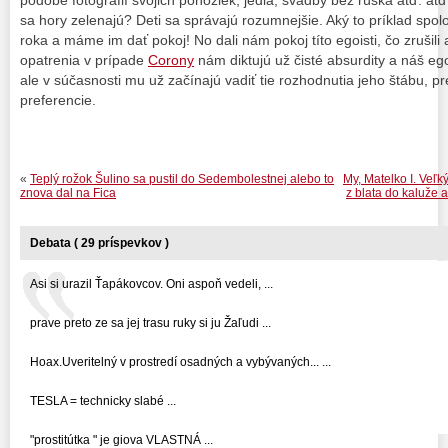
sa hory zelenajú? Deti sa správajú rozumnejšie. Aký to príklad spolo
roka a máme im dať pokoj! No dali nám pokoj títo egoisti, čo zrušil
opatrenia v prípade
Corony
nám diktujú už čisté absurdity a náš eg
ale v súčasnosti mu už začínajú vadiť tie rozhodnutia jeho štábu, p
preferencie.
«
Teplý rožok Šulino sa pustil do Sedembolestnej alebo to
My, Matelko I. Veľ
znova dal na Fica
z blata do kaluže 
Debata ( 29 príspevkov )
Asi si urazil Ťapákovcov. Oni aspoň vedeli, ...
prave preto ze sa jej trasu ruky si ju Žaľudi ...
Hoax.Uveritelný v prostredí osadných a vybývaných... ...
TESLA = technicky slabé ...
"prostitútka " je giova VLASTNÁ ...