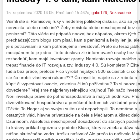
15. septembra 2020 14:05
, Prečítané 15 462x,
gabo126
,
Nezaradené
Všimli ste si Remišovej ruky v nedeľnej politickej diskusii, ako sa jej 
nervozita, alebo niečo iné? Žeby neistota alebo neschopnosť bez
peniazmi? Táto vláda mi pripadá naozaj bez nápadov, okrem tých 
prechádzajúcom blogu som písal, kam s peniazmi a keby len ja, ale
je s potravinami a kam potrebujeme investovať. Preto sú teraz jabl
mocipánom to je jedno. Tieto doslova zle informované osoby bez kú
rozhodnúť, kam majú investovať granty. Namiesto rozvoja malého a
trepať financie do IT rozvoja a tzv. Industry 4.0. Sú kompletní? Ešte
ľudia bez práce, pretože Fico vyrobil nejakých 500 súčiastok či čo t
ste čo urobili vlastnými rukami??? Čo myslíte, najete sa z robota a
kúpiť či vypestovať ovocie, zeleninu či inú požívatinu? To si naozaj 
dovezieme? Vraj sme najpriemyselnejšou krajinou! Tak načo investo
Nóri investujú práve do poľnohospodárstva a malých podnikov. Prior
diverzifikované hospodárstvo a ponúknuť ľuďom ich základné právo
ITčkár. To Heger aj so svojou suitou asi nepochopili. To nemáme a je
ostatných vlád, hlavne privatizácie na čele s Mečiarom a klinec dal
Dzurindom. Absolútna neschopnosť dosadzovať do štátnych podniko
tu krásny príklad egoizmu v podobe Klusa, ktorý si zdieľa a dáva 
nášho skutočného vodcu trošku naštvalo! Ale prečo to naštvalo Mate
podobe fotografií svojich ponožiek, jedla, svadby bez rúška atď. atď