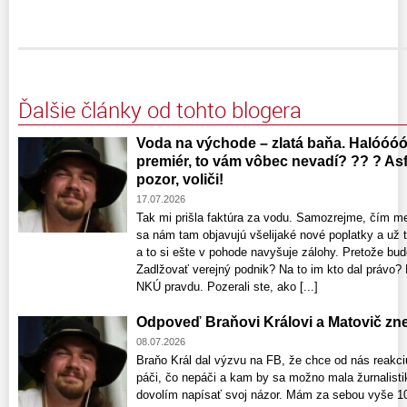
Ďalšie články od tohto blogera
Voda na východe – zlatá baňa. Halóóóó
premiér, to vám vôbec nevadí? ?? ? Asfa
pozor, voliči!
17.07.2026
Tak mi prišla faktúra za vodu. Samozrejme, čím m
sa nám tam objavujú všelijaké nové poplatky a už 
a to si ešte v pohode navyšuje zálohy. Pretože bud
Zadlžovať verejný podnik? Na to im kto dal právo
NKÚ pravdu. Pozerali ste, ako [...]
Odpoveď Braňovi Královi a Matovič zne
08.07.2026
Braňo Král dal výzvu na FB, že chce od nás reakc
páči, čo nepáči a kam by sa možno mala žurnalisti
dovolím napísať svoj názor. Mám za sebou vyše 10