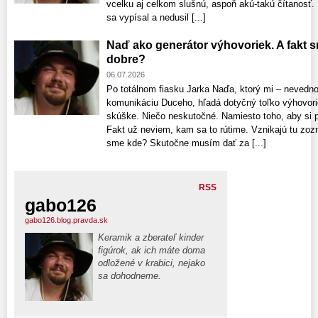
vcelku aj celkom slušnú, aspoň akú-takú čítanosť
sa vypísal a nedusil [...]
Naď ako generátor výhovoriek. A fakt 
dobre?
06.07.2026
Po totálnom fiasku Jarka Naďa, ktorý mi – nevedno
komunikáciu Duceho, hľadá dotyčný toľko výhovori
skúške. Niečo neskutočné. Namiesto toho, aby si pri
Fakt už neviem, kam sa to rútime. Vznikajú tu zo
sme kde? Skutočne musím dať za [...]
RSS
gabo126
gabo126.blog.pravda.sk
Keramik a zberateľ kinder
figúrok, ak ich máte doma
odložené v krabici, nejako
sa dohodneme.