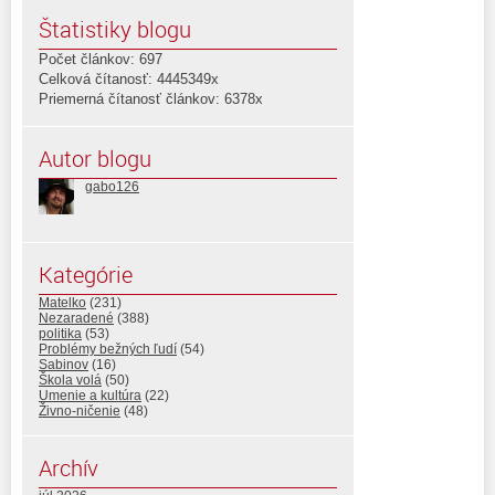
Štatistiky blogu
Počet článkov: 697
Celková čítanosť: 4445349x
Priemerná čítanosť článkov: 6378x
Autor blogu
gabo126
Kategórie
Matelko
(231)
Nezaradené
(388)
politika
(53)
Problémy bežných ľudí
(54)
Sabinov
(16)
Škola volá
(50)
Umenie a kultúra
(22)
Živno-ničenie
(48)
Archív