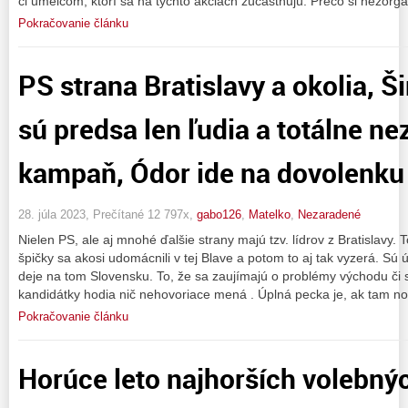
či umelcom, ktorí sa na týchto akciách zúčastňujú. Prečo si nezorga
Pokračovanie článku
PS strana Bratislavy a okolia, 
sú predsa len ľudia a totálne n
kampaň, Ódor ide na dovolenku
28. júla 2023, Prečítané 12 797x,
gabo126
,
Matelko
,
Nezaradené
Nielen PS, ale aj mnohé ďalšie strany majú tzv. lídrov z Bratislavy. T
špičky sa akosi udomácnili v tej Blave a potom to aj tak vyzerá. Sú ú
deje na tom Slovensku. To, že sa zaujímajú o problémy východu či s
kandidátky hodia nič nehovoriace mená . Úplná pecka je, ak tam n
Pokračovanie článku
Horúce leto najhorších volebný