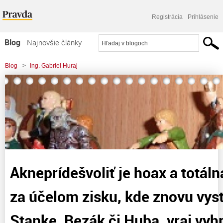
Registrácia
Prihlásenie
Blog
Najnovšie články
Najčítanejšie články
Blog
>
Ing. Gabriel Huraj
Najkomentovanejšie články
Zoznam blogov
Komerčné blogy
Akneprídešvoliť je hoax a totál
za účelom zisku, kde znovu vys
Stanke, Bezák či Huba, vraj vyh