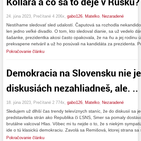
Kollára a čo sa to deje v Rusku?
24. júna 2023, Prečítané 4 206x,
gabo126
,
Matelko
,
Nezaradené
Nestíhame sledovať sled udalostí. Čaputová sa rozhodla nekandidov
len jedno veľké divadlo. O tom, kto sledoval dianie, sa už vedelo dá
šašanke, prezidentka akosi často opakovala, že na ňu a jej rodinu ú
prekvapene netváril a už ho posúvali na kandidáta za prezidenta. 
Pokračovanie článku
Demokracia na Slovensku nie je
diskusiách nezahliadneš, ale. ..
18. júna 2023, Prečítané 2 774x,
gabo126
,
Matelko
,
Nezaradené
Sledujem už dlhší čas trendy televíznych staníc, že do diskusií sa
predstavitelia strán ako Republika či ĽSNS, Smer sa pomaly dostáv
brutálne valcoval Hlas. Vôbec mi tu nejde o to, že s niekým sympati
ide o tú klasickú demokraciu. Zavolá sa Remišová, ktorej strana sa 
Pokračovanie článku