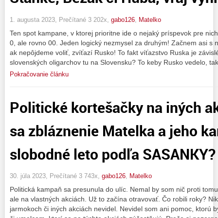
1. augusta 2023, Prečítané 3 202x,
gabo126
,
Matelko
Ten spot kampane, v ktorej prioritne ide o nejaký príspevok pre nic
0, ale rovno 00. Jeden logický nezmysel za druhým! Začnem asi s
ak nepôjdeme voliť, zvíťazí Rusko! To fakt víťazstvo Ruska je závis
slovenských oligarchov tu na Slovensku? To keby Rusko vedelo, tak
Pokračovanie článku
Politické kortešačky na iných ak
sa zbláznenie Matelka a jeho 
slobodné leto podľa SASANKY?
30. júla 2023, Prečítané 3 743x,
gabo126
,
Matelko
Politická kampaň sa presunula do ulíc. Nemal by som nič proti tomu, 
ale na vlastných akciách. Už to začína otravovať. Čo robili roky? N
jarmokoch či iných akciách nevidel. Nevidel som ani pomoc, ktorú b