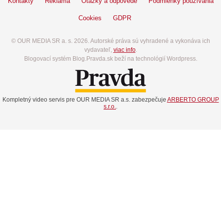
Kontakty
Reklama
Otázky a odpovede
Podmienky používania
Cookies
GDPR
© OUR MEDIA SR a. s. 2026. Autorské práva sú vyhradené a vykonáva ich
vydavateľ,
viac info
.
Blogovací systém Blog.Pravda.sk beží na technológií Wordpress.
Kompletný video servis pre OUR MEDIA SR a.s. zabezpečuje
ARBERTO GROUP
s.r.o.
.