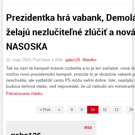
Prezidentka hrá vabank, Demolá
želajú nezlučiteľné zlúčiť a nov
NASOSKA
16. mája 2023, Prečítané 4 269x,
gabo126
,
Matelko
Tak sa nám tá kampaň krásne rozbehla a to je len začiatok, nová vl
možno novú prezidentskú kampaň, pretože to je skutočne vabank pr
neschvália, ale vydláždiť cestu PS môžu veľmi dobre. Iste, nepôjdu
budúca tieňová vláda, veď nepovedali, že už nebudú ani ministrami 
Pokračovanie článku
« Prvá
«
...
8
9
10
11
12
...
20
RSS