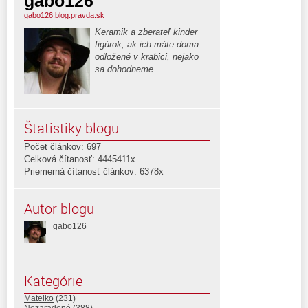
gabo126
gabo126.blog.pravda.sk
Keramik a zberateľ kinder
figúrok, ak ich máte doma
odložené v krabici, nejako
sa dohodneme.
Štatistiky blogu
Počet článkov: 697
Celková čítanosť: 4445411x
Priemerná čítanosť článkov: 6378x
Autor blogu
gabo126
Kategórie
Matelko
(231)