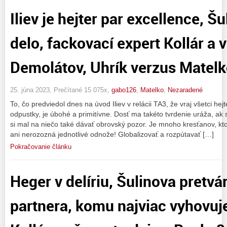
Iliev je hejter par excellence, Šu
delo, fackovací expert Kollár a 
Demolátov, Uhrík verzus Matel
25. júna 2023, Prečítané 15 075x,
gabo126
,
Matelko
,
Nezaradené
To, čo predviedol dnes na úvod Iliev v relácii TA3, že vraj všetci hejt
odpustky, je úbohé a primitívne. Dosť ma takéto tvrdenie uráža, ak 
si mal na niečo také dávať obrovský pozor. Je mnoho kresťanov, kto
ani nerozozná jednotlivé odnože! Globalizovať a rozpútavať […]
Pokračovanie článku
Heger v delíriu, Šulinova pretv
partnera, komu najviac vyhovuje