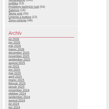
Nezaradené
(388)
politika
(53)
Problémy bežných ľudí
(54)
Sabinov
(16)
Škola volá
(50)
Umenie a kultúra
(22)
Živno-ničenie
(48)
Archív
júl 2026
jún 2026
máj 2026
marec 2026
december 2025
november 2025
september 2025
august 2025
júl 2025
jún 2025
máj 2025
apríl 2025
marec 2025
február 2025
január 2025
november 2024
október 2024
september 2024
august 2024
júl 2024
jún 2024