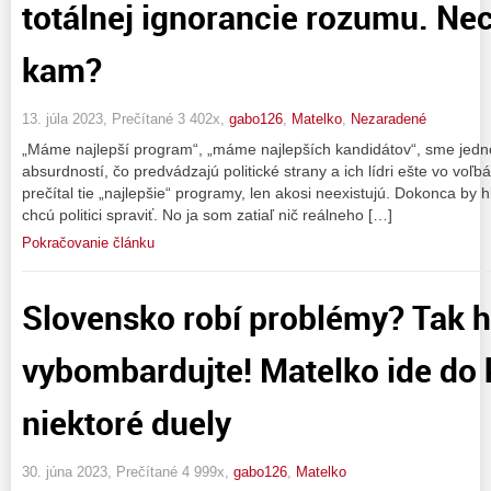
totálnej ignorancie rozumu. Ne
kam?
13. júla 2023, Prečítané 3 402x,
gabo126
,
Matelko
,
Nezaradené
„Máme najlepší program“, „máme najlepších kandidátov“, sme jedno
absurdností, čo predvádzajú politické strany a ich lídri ešte vo voľbá
prečítal tie „najlepšie“ programy, len akosi neexistujú. Dokonca by h
chcú politici spraviť. No ja som zatiaľ nič reálneho […]
Pokračovanie článku
Slovensko robí problémy? Tak 
vybombardujte! Matelko ide do k
niektoré duely
30. júna 2023, Prečítané 4 999x,
gabo126
,
Matelko