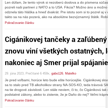
Len dúfam, že tento výrok si nezoberú doslova a do písmena súčas
pozreli naši partneri z NATO a to USA. Fikcia? Možno áno a možno n
odznela táto hláška a hneď dvakrát. Pre istotu som si to pozrel aj v 
takto sa na nás pozerá, ako na absolútne bezvýznamný štátik. Rob
Pokračovanie článku
Cigánikovej tančeky a zaľúbený
znovu viní všetkých ostatných, l
nakoniec aj Smer prijal spájanie
29. júna 2023, Prečítané 6 459x,
gabo126
,
Matelko
Je pred voľbami, horúce leto bude ešte horúcejšie. Cigánikovej slov
sa to stalo pred TB alkoholikov strany NA-SOS-KO, teda trávová S
na tie drogové závislosti. Len stále neviem, či to, čo Cigánikovú tak 
podstatné zákony, alebo to zistenie, že je Daňo do nej? Veľmi trápn
Pokračovanie článku