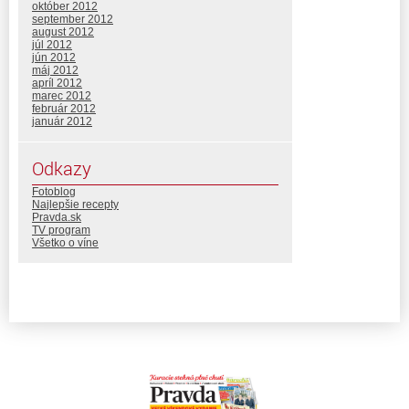
október 2012
september 2012
august 2012
júl 2012
jún 2012
máj 2012
apríl 2012
marec 2012
február 2012
január 2012
Odkazy
Fotoblog
Najlepšie recepty
Pravda.sk
TV program
Všetko o víne