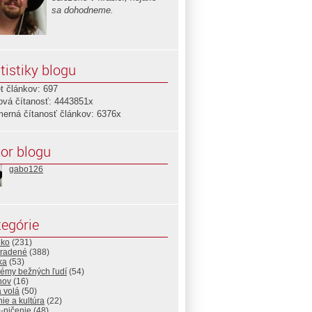
sa dohodneme.
tistiky blogu
t článkov: 697
ová čítanosť: 4443851x
merná čítanosť článkov: 6376x
or blogu
gabo126
egórie
lko
(231)
radené
(388)
ika
(53)
lémy bežných ľudí
(54)
nov
(16)
 volá
(50)
ie a kultúra
(22)
-ničenie
(48)