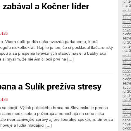
jún 
 zabával a Kočner líder
máj 
apríl
mare
febr
janu
dece
nove
o126
októ
sept
. Včera opäť perlila naša hviezda parlamentu, ktorá
júl 2
jún 
uľu niekoľkokrát. Hej, to je ten, čo si poskladal tlačiarenský
máj 
mpou a za prispenia televíznych štábov našiel u babky ako
apríl
si myslím, že nie Amíci boli prví na […]
mare
febr
janu
dece
nove
októ
bana a Sulík prežíva stresy
sept
augu
júl 2
jún 
o126
máj 
apríl
sa spojiť. Výtlak politického hrnca na Slovensku je predsa
mare
febr
i sami medzi sebou požierajú a nenechajú na sebe nitku
janu
tále nepriaznivejšie správy aj pre liberálne spektrum. Smer sa
dece
nove
yhovuje a ľudia hľadajúci […]
októ