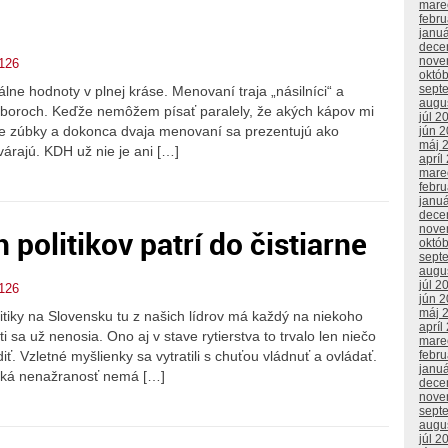
mare
febr
janu
dece
nove
126
októ
sept
ne hodnoty v plnej kráse. Menovaní traja „násilníci“ a
augu
v táboroch. Keďže nemôžem písať paralely, že akých kápov mi
júl 2
je zúbky a dokonca dvaja menovaní sa prezentujú ako
jún 
máj 
tvárajú. KDH už nie je ani […]
apríl
mare
febr
janu
dece
nove
olitikov patrí do čistiarne
októ
sept
augu
júl 2
126
jún 
máj 
itiky na Slovensku tu z našich lídrov má každý na niekoho
apríl
i sa už nenosia. Ono aj v stave rytierstva to trvalo len niečo
mare
febr
iť. Vzletné myšlienky sa vytratili s chuťou vládnuť a ovládať.
janu
dská nenažranosť nemá […]
dece
nove
sept
augu
júl 2