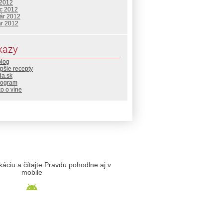
 2012
c 2012
uár 2012
ár 2012
kazy
blog
pšie recepty
da.sk
rogram
o o víne
likáciu a čítajte Pravdu pohodlne aj v
mobile