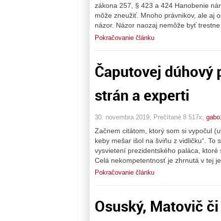
zákona 257, § 423 a 424 Hanobenie náro
môže zneužiť. Mnoho právnikov, ale aj os
názor. Názor naozaj nemôže byť trestne 
Pokračovanie článku
Čaputovej dúhový 
strán a experti
30. novembra 2019, Prečítané 8 517x,
gabo
Začnem citátom, ktorý som si vypočul (
keby mešar išol na šviňu z vidličku“. To 
vysvietení prezidentského paláca, ktoré 
Celá nekompetentnosť je zhrnutá v tej je
Pokračovanie článku
Osuský, Matovič či 