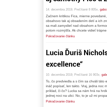
14. decembra 2019, Prečítané 8 805x,
gabo
Začnem kritikou Fica, mierne povedané, 
obsahovo tak aj obsadením detí a ich zneu
sa mali zamyslieť nad obsahom a formou 
potom rozmýšľa. Ak chcete vidieť trápne
Pokračovanie článku
Lucia Ďuriš Nichol
excellence“
10. decembra 2019, Prečítané 16 903x,
gab
To, čo predviedla a s čím sa chváli tát
ináč popísať, len takto. Vraj, jedna no
príklad, či čo? Lucka sa nám hrá na h
jednej noci na ulici. No, to je už mi pro
Pokračovanie článku