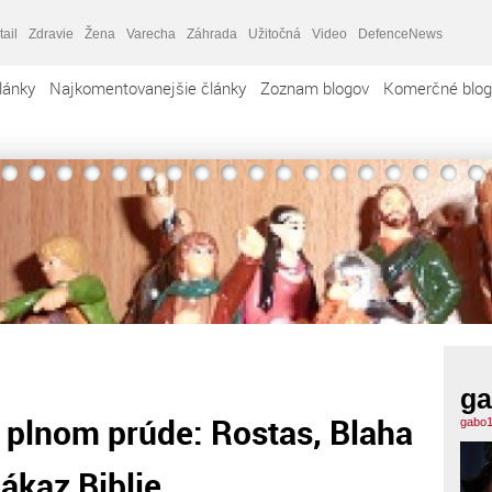
tail
Zdravie
Žena
Varecha
Záhrada
Užitočná
Video
DefenceNews
lánky
Najkomentovanejšie články
Zoznam blogov
Komerčné blog
ga
v plnom prúde: Rostas, Blaha
gabo1
ákaz Biblie