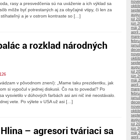
nove
da, rasy a presvedčenia sú na uváženie a ich výklad sa
októ
ôb môže byť potrestaných aj za obyčajné vtipy, či len za
sept
augu
stíhateľný a je v ostrom kontraste so […]
júl 2
jún 
máj 
apríl
mare
palác a rozklad národných
febr
janu
dece
nove
októ
sept
augu
júl 2
126
jún 
máj 
uvádzam v pôvodnom znení): „Mame taku prezidentku, jak
apríl
som si vypočul v jednej diskusii. Čo na to povedať? Po
mare
febr
sa vysvietilo v dúhových farbách asi ani nič iné neostávalo.
janu
dnej vete. Po výlete v USA už asi […]
dece
nove
októ
sept
augu
júl 2
Hlina – agresori tváriaci sa
jún 
máj 
apríl