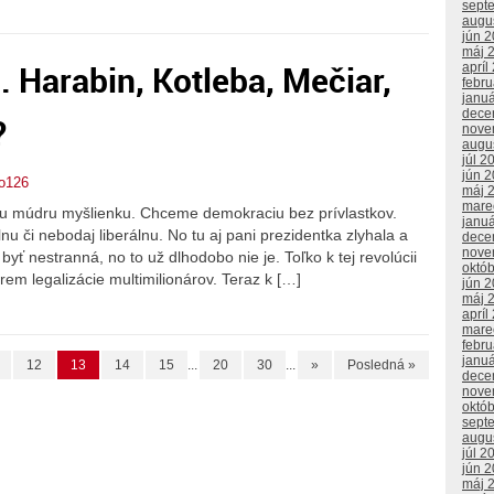
sept
augu
jún 
máj 
 Harabin, Kotleba, Mečiar,
apríl
febr
janu
dece
?
nove
augu
júl 2
jún 
o126
máj 
mare
nu múdru myšlienku. Chceme demokraciu bez prívlastkov.
janu
nu či nebodaj liberálnu. No tu aj pani prezidentka zlyhala a
dece
nove
yť nestranná, no to už dlhodobo nie je. Toľko k tej revolúcii
októ
rem legalizácie multimilionárov. Teraz k […]
jún 
máj 
apríl
mare
febr
janu
12
13
14
15
...
20
30
...
»
Posledná »
dece
nove
októ
sept
augu
júl 2
jún 
máj 