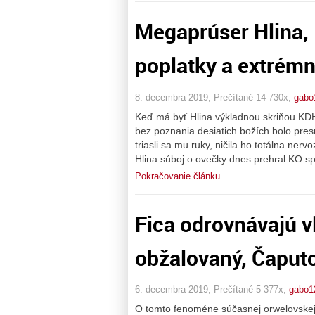
Megaprúser Hlina,
poplatky a extrém
8. decembra 2019, Prečítané 14 730x,
gabo
Keď má byť Hlina výkladnou skriňou KDH, 
bez poznania desiatich božích bolo pres
triasli sa mu ruky, ničila ho totálna nerv
Hlina súboj o ovečky dnes prehral KO 
Pokračovanie článku
Fica odrovnávajú v
obžalovaný, Čaputo
6. decembra 2019, Prečítané 5 377x,
gabo1
O tomto fenoméne súčasnej orwelovskej