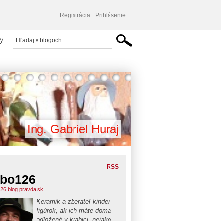
Registrácia
Prihlásenie
y
Ing. Gabriel Huraj
RSS
bo126
26.blog.pravda.sk
Keramik a zberateľ kinder
figúrok, ak ich máte doma
odložené v krabici, nejako