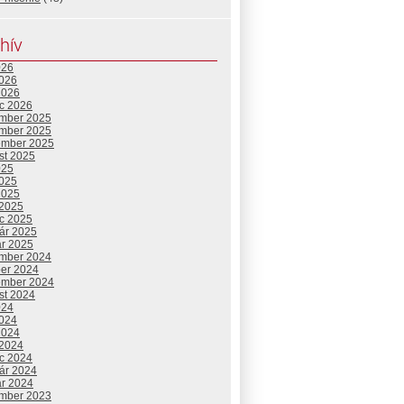
hív
026
2026
2026
c 2026
mber 2025
mber 2025
ember 2025
st 2025
025
2025
2025
 2025
c 2025
uár 2025
ár 2025
mber 2024
ber 2024
ember 2024
st 2024
024
2024
2024
 2024
c 2024
uár 2024
ár 2024
mber 2023