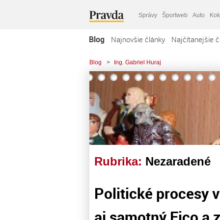
Správy
Športweb
Auto
Kok
Blog
Najnovšie články
Najčítanejšie č
Blog
>
Ing. Gabriel Huraj
Rubrika:
Nezaradené
Politické procesy 
aj samotný Fico a z