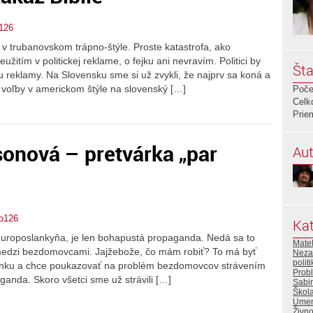
126
v trubanovskom trápno-štýle. Proste katastrofa, ako
žitím v politickej reklame, o fejku ani nevravím. Politici by
Šta
reklamy. Na Slovensku sme si už zvykli, že najprv sa koná a
 voľby v americkom štýle na slovenský […]
Poče
Celk
Prie
sonová – pretvárka „par
Aut
o126
Kat
o europoslankyňa, je len bohapustá propaganda. Nedá sa to
Mate
c medzi bezdomovcami. Jajžebože, čo mám robiť? To má byť
Neza
polit
rdinku a chce poukazovať na problém bezdomovcov strávením
Prob
paganda. Skoro všetci sme už strávili […]
Sabi
Škola
Umen
Živno