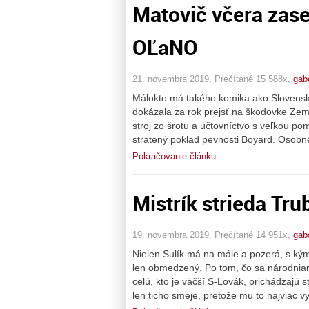
Matovič včera zase
OĽaNO
21. novembra 2019, Prečítané 15 588x,
gab
Málokto má takého komika ako Slovensko
dokázala za rok prejsť na škodovke Zemeg
stroj zo šrotu a účtovníctvo s veľkou po
stratený poklad pevnosti Boyard. Osobne 
Pokračovanie článku
Mistrík strieda Tru
19. novembra 2019, Prečítané 14 951x,
gab
Nielen Sulík má na mále a pozerá, s kým 
len obmedzený. Po tom, čo sa národniar
celú, kto je väčší S-Lovák, prichádzajú s
len ticho smeje, pretože mu to najviac v