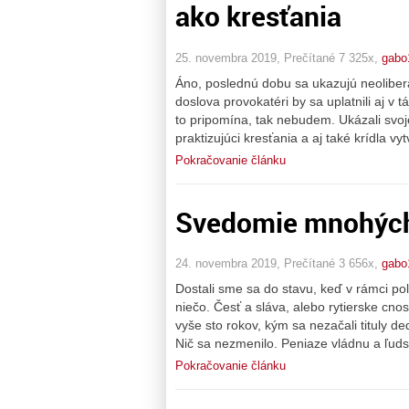
ako kresťania
25. novembra 2019, Prečítané 7 325x,
gabo
Áno, poslednú dobu sa ukazujú neoliberál
doslova provokatéri by sa uplatnili aj 
to pripomína, tak nebudem. Ukázali svo
praktizujúci kresťania a aj také krídla vy
Pokračovanie článku
Svedomie mnohých p
24. novembra 2019, Prečítané 3 656x,
gabo
Dostali sme sa do stavu, keď v rámci pol
niečo. Česť a sláva, alebo rytierske cnost
vyše sto rokov, kým sa nezačali tituly ded
Nič sa nezmenilo. Peniaze vládnu a ľu
Pokračovanie článku