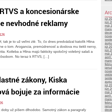
 RTVS a koncesionárske
Arc
júl 2
ne nevhodné reklamy
jún 
máj 
mare
dece
126
nove
sept
tak je to už veľmi zlé. To, čo dnes predvádzal katolík Hlina
augu
ne o tom. Arogancia, premúdrenosť a doslova mu tiekli nervy,
júl 2
jún 
ozita. Kotleba a Hlina majú fakticky spoločný volebný salaš a
máj 
spôsobom. No teraz k RTVS, […]
apríl
mare
febr
janu
nove
októ
lastné zákony, Kiska
sept
augu
júl 2
vá bojuje za informácie
jún 
máj 
apríl
mare
febr
26
janu
 doby už píšem dlhodobo. Samotný zákon a paragrafy
dece