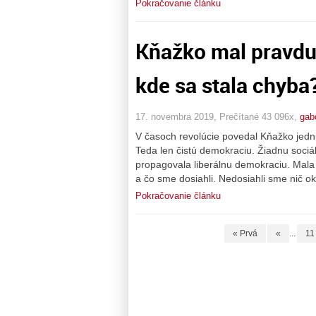
Pokračovanie článku
Kňažko mal pravdu.
kde sa stala chyba
17. novembra 2019, Prečítané 43 096x,
gab
V časoch revolúcie povedal Kňažko jed
Teda len čistú demokraciu. Žiadnu sociál
propagovala liberálnu demokraciu. Mala b
a čo sme dosiahli. Nedosiahli sme nič ok
Pokračovanie článku
« Prvá
«
...
11