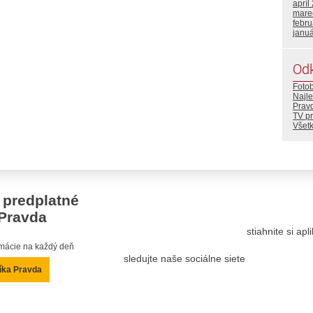
apríl
mare
febr
janu
Od
Foto
Najle
Prav
TV p
Všetk
 predplatné
Pravda
stiahnite si ap
ormácie na každý deň
sledujte naše sociálne siete
íka Pravda